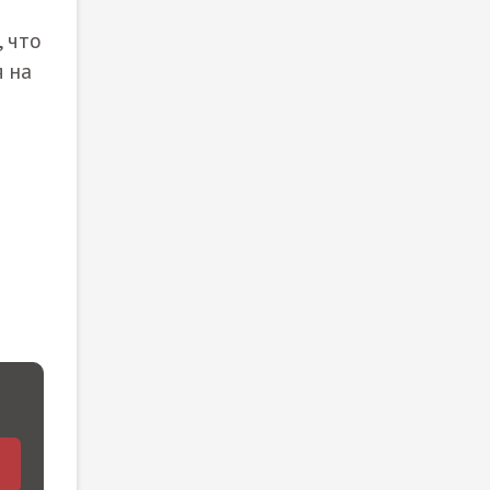
 что
 на