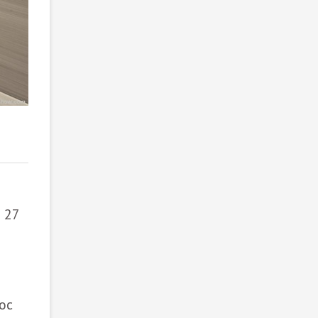
2
/ 4
 27
ос