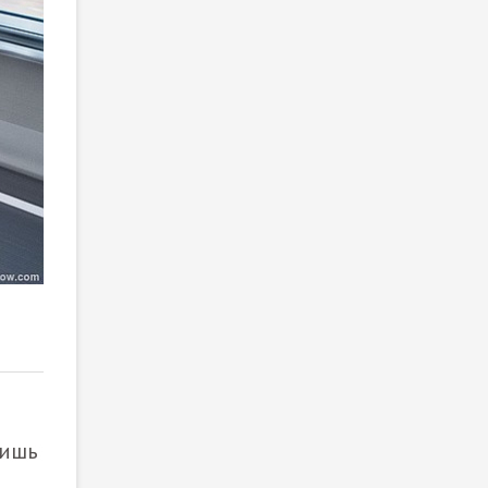
2
/ 3
лишь