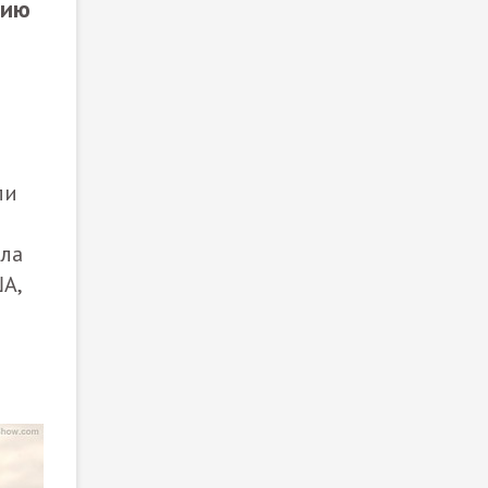
цию
ли
ала
А,