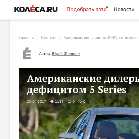
Подобрать авто
Новости
Главная
Новости
Американские дилеры BMW столкнулис
Автор:
Юрий Жевиляк
Американские дилеры
дефицитом 5 Series
25.04.2017
1188
0
0