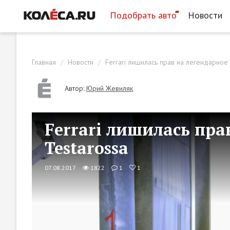
Подобрать авто
Новости
Главная
Новости
Ferrari лишилась прав на легендарное 
Автор:
Юрий Жевиляк
Ferrari лишилась пра
Testarossa
07.08.2017
1822
1
1