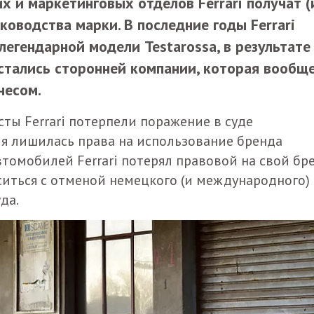
 и маркетинговых отделов Ferrari получат (
ководства марки. В последние годы Ferrari
легендарной модели Testarossa, в результате
остались сторонней компании, которая вообщ
несом.
сты Ferrari потерпели поражение в суде
ия лишилась права на использование бренда
втомобилей Ferrari потерял правовой на свой бр
аситься с отменой немецкого (и международного)
да.