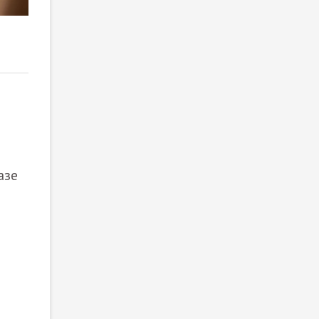
2
/ 2
азе