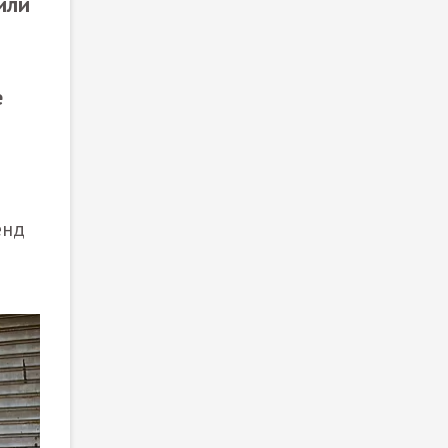
или
е
енд