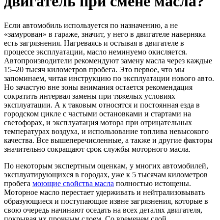
двигатель при смене масла?
Если автомобиль используется по назначению, а не
«замурован» в гараже, значит, у него в двигателе наверняка
есть загрязнения. Нагреваясь и остывая в двигателе в
процессе эксплуатации, масло неминуемо окисляется.
Автопроизводители рекомендуют замену масла через каждые
15–20 тысяч километров пробега. Это первое, что мы
запоминаем, читая инструкцию по эксплуатации нового авто.
Но зачастую вне зоны внимания остается рекомендация
сократить интервал замены при тяжелых условиях
эксплуатации. А к таковым относятся и постоянная езда в
городском цикле с частыми остановками и стартами на
светофорах, и эксплуатация мотора при отрицательных
температурах воздуха, и использование топлива невысокого
качества. Все вышеперечисленные, а также и другие факторы
значительно сокращают срок службы моторного масла.
По некоторым экспертным оценкам, у многих автомобилей,
эксплуатирующихся в городах, уже к 5 тысячам километров
пробега
моющие свойства масла
полностью истощены.
Моторное масло перестает удерживать и нейтрализовывать
образующиеся и поступающие извне загрязнения, которые в
свою очередь начинают оседать на всех деталях двигателя,
покрывая их прочным слоем. Со временем слой