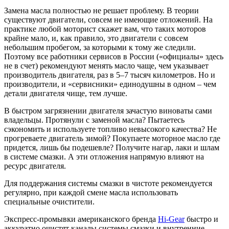
Замена масла полностью не решает проблему. В теории
существуют двигатели, совсем не имеющие отложений. На
практике любой моторист скажет вам, что таких моторов
крайне мало, и, как правило, это двигатели с совсем
небольшим пробегом, за которыми к тому же следили.
Поэтому все работники сервисов в России («официалы» здесь
не в счет) рекомендуют менять масло чаще, чем указывает
производитель двигателя, раз в 5–7 тысяч километров. Но и
производители, и «сервисники» единодушны в одном – чем
детали двигателя чище, тем лучше.
В быстром загрязнении двигателя зачастую виноваты сами
владельцы. Протянули с заменой масла? Пытаетесь
сэкономить и используете топливо невысокого качества? Не
прогреваете двигатель зимой? Покупаете моторное масло где
придется, лишь бы подешевле? Получите нагар, лаки и шлам
в системе смазки. А эти отложения напрямую влияют на
ресурс двигателя.
Для поддержания системы смазки в чистоте рекомендуется
регулярно, при каждой смене масла использовать
специальные очистители.
Экспресс-промывки американского бренда
Hi-Gear
быстро и
аккуратно очистят каналы системы смазки и внутренние