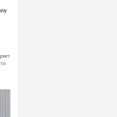
any
ряет
Это