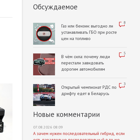
Обсуждаемое
8
Газ или бензин: выгодно ли
устанавливать ГБО при росте
цен на топливо
5
В чём сила: почему люди
перестали завидовать
дорогим автомобилям
3
Открытый чемпионат РДС по
дрифту едет в Беларусь
Новые комментарии
07.08.2026 08:09
А зачем нужен последовательный гибрид, если
есть параллельно последовательный в те же