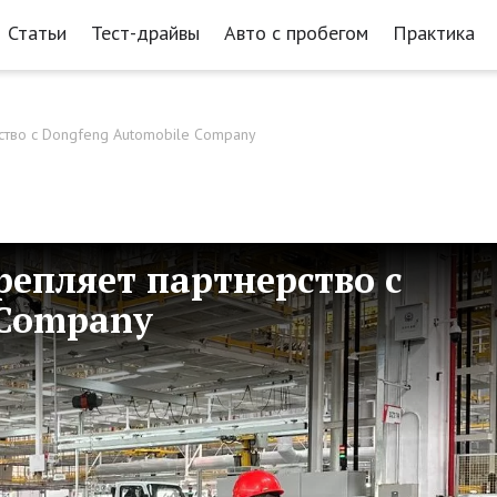
Статьи
Тест-драйвы
Авто с пробегом
Практика
тво с Dongfeng Automobile Company
епляет партнерство с
 Company