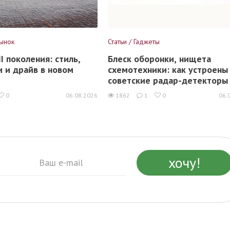
рынок
Статьи / Гаджеты
I поколения: стиль,
Блеск оборонки, нищета
и и драйв в новом
схемотехники: как устроены
советские радар-детекторы
0
06.08.2026
1862
1
0
06.