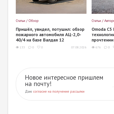
Статьи / Обзор
Статьи / Авто
Пришёл, увидел, потушил: обзор
Omoda C5 I
пожарного автомобиля АЦ-2,0-
технологи
40/4 на базе Валдая 12
прочтении
133
0
0
07.08.2026
676
0
Новое интересное пришлем
на почту!
Даю
согласие на получение рассылки