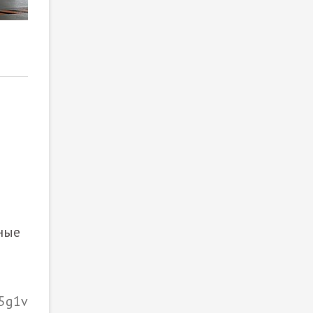
2
/ 4
ные
r5g1v