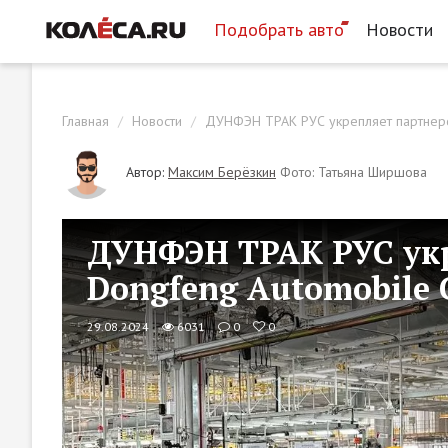
Подобрать авто
Новости
Главная
Новости
ДУНФЭН ТРАК РУС укрепляет партнерс
Автор:
Максим Берёзкин
Фото: Татьяна Ширшова
ДУНФЭН ТРАК РУС укр
Dongfeng Automobile
29.08.2024
6031
0
0