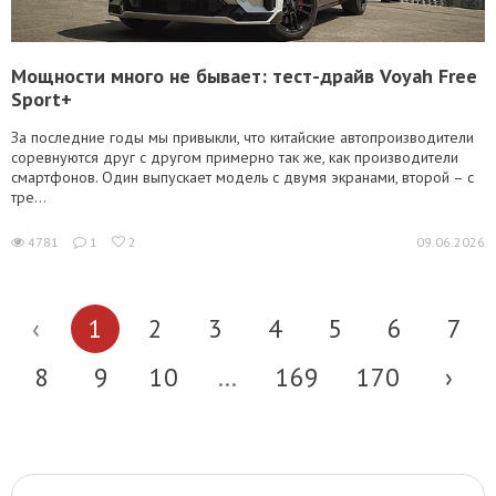
Мощности много не бывает: тест-драйв Voyah Free
Sport+
За последние годы мы привыкли, что китайские автопроизводители
соревнуются друг с другом примерно так же, как производители
смартфонов. Один выпускает модель с двумя экранами, второй – с
тре...
4781
1
2
09.06.2026
‹
1
2
3
4
5
6
7
8
9
10
...
169
170
›