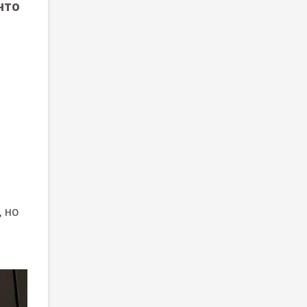
что
 но