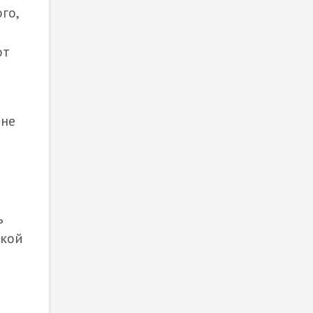
го,
от
 не
ь
ской