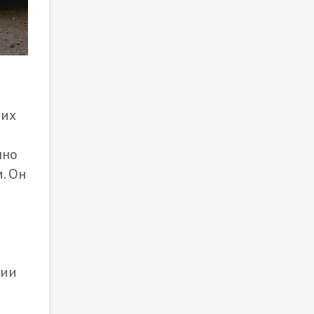
 их
нно
. Он
нии