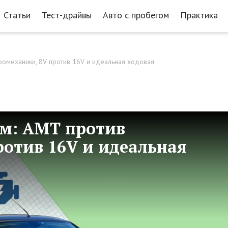
Статьи
Тест-драйвы
Авто с пробегом
Практика
ромеханики, 8V против 16V и идеальная ходовая
ом: АМТ против
ротив 16V и идеальная