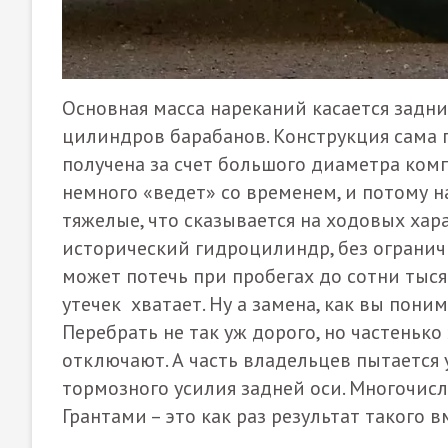
Основная масса нареканий касается задн
цилиндров барабанов. Конструкция сама п
получена за счет большого диаметра ком
немного «ведет» со временем, и потому на
тяжелые, что сказывается на ходовых хар
исторический гидроцилиндр, без огранич
может потечь при пробегах до сотни тысяч
утечек хватает. Ну а замена, как вы пони
Перебрать не так уж дорого, но частеньк
отключают. А часть владельцев пытается
тормозного усилия задней оси. Многочис
Грантами – это как раз результат такого 