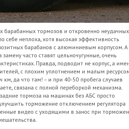
их барабанных тормозов и откровенно неудачных
о себе неплоха, хотя высокая эффективность
позитных барабанов с алюминиевым корпусом. А
 замену часто ставят цельночугунные, очень
актеристиках. Правда, подводит не корпус, а име
ителей, с плохим уплотнением и малым ресурсом
 км, да что там! – и при 40-50 пробега случаев
маете, связана с полной переборкой механизма.
о задние тормоза на машинах без АБС просто
 улучшить торможение отключением регулятора
ленные видео с уходящими в занос при торможе
вмешательства.