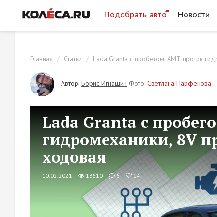
Подобрать авто
Новости
Главная
Статьи
Lada Granta с пробегом: АМТ против гид
Автор:
Борис Игнашин
Фото:
Светлана Парфёнова
Lada Granta с пробег
гидромеханики, 8V п
ходовая
10.02.2021
13610
6
14