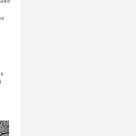
Даже
за
сь
й