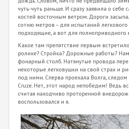
дождь. Словом, ничто не предвещало зимы
чуть-чуть раньше. И сразу заявила о се
костей восточным ветром. Дороги засыпал
сотню метров – для испытаний легкового 
подходящие, а вот для полноприводного 
Какое там препятствие первым встретил
ролике? Стройка? Дорожные работы? Нам
фонарный столб. Натянутые провода пере
некоторые легковушки на свой страх и рис
под ними. Сперва проехала Волга, следом 
Cruze. Нет, этот народ непобедим! Ведь в
считая находчиво проторенной внедорожн
воспользовался и я.