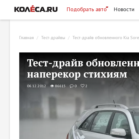
Подобрать авто
Новости
Главная
Тест-драйвы
Тест-драйв обновленного Kia Sore
Тест-драйв обновленно
наперекор стихиям
06.12.2012
86615
0
2