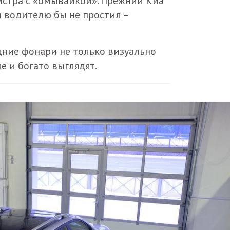
истра с «омывайкой». Прежний Киа
 водителю бы не простил –
ние фонари не только визуально
е и богато выглядят.