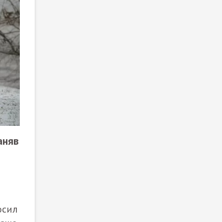
аняв
осил