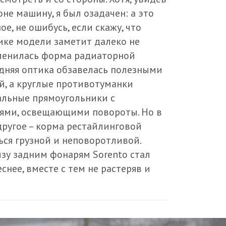
не машину, я был озадачен: а это
е, не ошибусь, если скажу, что
ике модели заметит далеко не
зменилась форма радиаторной
едняя оптика обзавелась полезными
й, а круглые противотуманки
альные прямоугольники с
ями, освещающими повороты. Но в
другое – корма рестайлинговой
ся грузной и неповоротливой.
зу задним фонарям Sorento стал
снее, вместе с тем не растеряв и