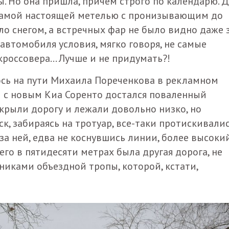
. Но она пришла, причем строго по календарю. 
бе самой настоящей метелью с пронизывающим до
о снегом, а встречных фар не было видно даже 
автомобиля условия, мягко говоря, не самые
кроссовера… Лучше и не придумать?!
ось на пути Михаила Пореченкова в рекламном
 с новым Киа Соренто достался поваленный
крыли дорогу и лежали довольно низко, но
к, забираясь на тротуар, все-таки протискивали
за ней, едва не коснувшись линии, более высоки
сего в пятидесяти метрах была другая дорога, не
иками объездной тропы, которой, кстати,