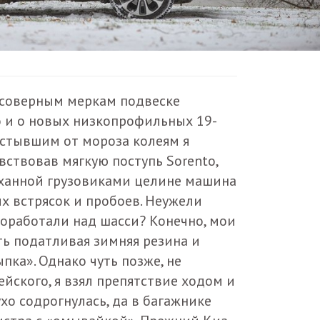
ссоверным меркам подвеске
o и о новых низкопрофильных 19-
астывшим от мороза колеям я
увствовав мягкую поступь Sorento,
паханной грузовиками целине машина
их встрясок и пробоев. Неужели
оработали над шасси? Конечно, мои
ь податливая зимняя резина и
пка». Однако чуть позже, не
йского, я взял препятствие ходом и
хо содрогнулась, да в багажнике