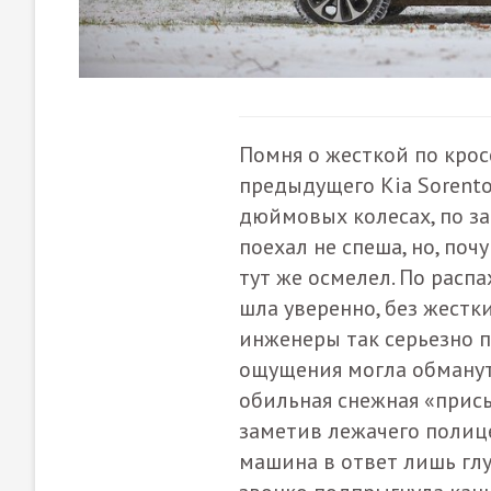
Помня о жесткой по кро
предыдущего Kia Sorent
дюймовых колесах, по з
поехал не спеша, но, поч
тут же осмелел. По рас
шла уверенно, без жестк
инженеры так серьезно п
ощущения могла обманут
обильная снежная «присы
заметив лежачего полице
машина в ответ лишь глу