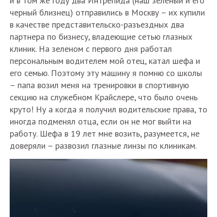
и в том же году два Интрепида (наш зеленый и его
черный близнец) отправились в Москву – их купили
в качестве представительско-разъездных два
партнера по бизнесу, владеющие сетью глазных
клиник. На зеленом с первого дня работал
персональным водителем мой отец, катал шефа и
его семью. Поэтому эту машину я помню со школы
– папа возил меня на тренировки в спортивную
секцию на служебном Крайслере, что было очень
круто! Ну а когда я получил водительские права, то
иногда подменял отца, если он не мог выйти на
работу. Шефа в 19 лет мне возить, разумеется, не
доверяли – развозил глазные линзы по клиникам.