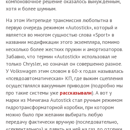
компоновочное решение оказалось вынужденным,
хотя и более шумным.
На этом Интрепиде трансмиссия любопытна в
первую очередь режимом «Autostick», который и
является во многом сущностью слова «Sport» в
названии модификации этого экземпляра, помимо
несколько более жестких пружин и амортизаторов.
Забавно, что термин «Autostick» использовал не
только Chrysler, но означал он совершенно разное.
У Volkswagen этим словом в 60-х годах называлась
«псевдоавтоматическая» КП, где выжим сцепления
осуществлялся вакуумным приводом (подробно мы
про такие системы уже
рассказывали
). А вот у
марки из Мичигана Autostick стал ручным режимом
гидротрансформаторной коробки, при котором
можно было при желании выбирать любую
передачу фактически вручную (последовательно,
«секвентально») и давить на ней на газ до отсечки,