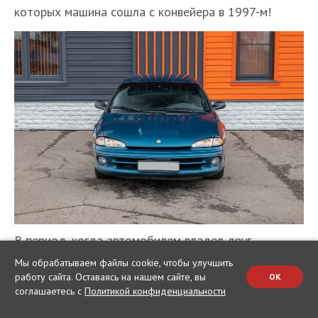
которых машина сошла с конвейера в 1997-м!
В период, когда автомобилем владел друг
Дмитрия, на машину устанавливалось
Мы обрабатываем файлы cookie, чтобы улучшить
газобаллонное оборудование, но впоследствии его
работу сайта. Оставаясь на нашем сайте, вы
OK
соглашаетесь с
Политикой конфиденциальности
демонтировали; осталась только заправочная
горловина. Также наивной попыткой улучшить