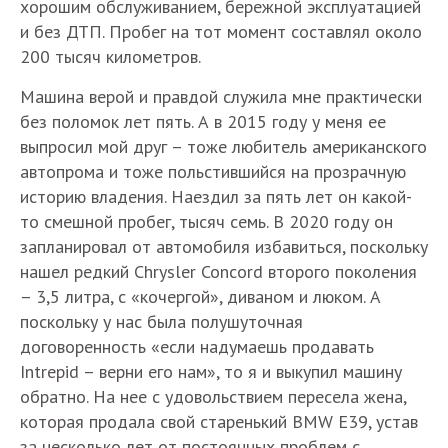
хорошим обслуживанием, бережной эксплуатацией
и без ДТП. Пробег на тот момент составлял около
200 тысяч километров.
Машина верой и правдой служила мне практически
без поломок лет пять. А в 2015 году у меня ее
выпросил мой друг – тоже любитель американского
автопрома и тоже польстившийся на прозрачную
историю владения. Наездил за пять лет он какой-
то смешной пробег, тысяч семь. В 2020 году он
запланировал от автомобиля избавиться, поскольку
нашел редкий Chrysler Concord второго поколения
– 3,5 литра, с «кочергой», диваном и люком. А
поскольку у нас была полушуточная
договоренность «если надумаешь продавать
Intrepid – верни его нам», то я и выкупил машину
обратно. На нее с удовольствием пересела жена,
которая продала свой старенький BMW Е39, устав
за несколько лет от постоянных проблем с