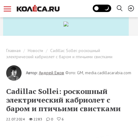
Главная
Новости
Cadillac Sollei: роскошный
электрический кабриолет с баром и птичьими свистками
Автор:
Андрей Ежов
Фото: GM, media.cadillacarabia.com
Cadillac Sollei: роскошный
электрический кабриолет с
баром и птичьими свистками
22.07.2024
2283
0
6