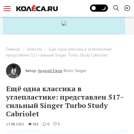
Главная
Новости
Ещё одна классика в углепластике:
представлен 517-сильный Singer Turbo Study Cabriolet
Автор:
Андрей Ежов
Фото: Singer
Ещё одна классика в
углепластике: представлен 517-
сильный Singer Turbo Study
Cabriolet
17.08.2022
965
0
3