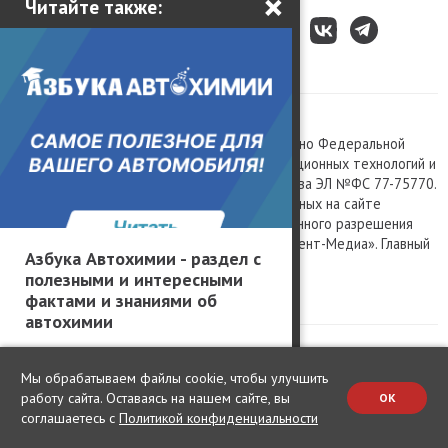
×
Читайте также:
Все права защищены © 2003 – 2026.
Сетевое издание «Kolesa.ru», зарегистрировано Федеральной
службой по надзору в сфере связи, информационных технологий и
массовых коммуникаций, номер свидетельства ЭЛ №ФС 77-75770.
Любое использование материалов, размещенных на сайте
www.kolesa.ru, допускается только с письменного разрешения
правообладателя. Учредитель ООО «Президент-Медиа». Главный
Азбука Автохимии - раздел с
редактор Баландин М.А. 0+
полезными и интересными
Политика конфиденциальности
фактами и знаниями об
автохимии
Мы обрабатываем файлы cookie, чтобы улучшить
работу сайта. Оставаясь на нашем сайте, вы
OK
соглашаетесь с
Политикой конфиденциальности
Change privacy settings