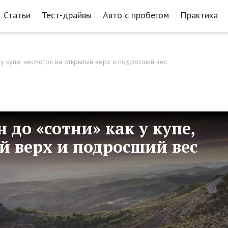
Статьи
Тест-драйвы
Авто с пробегом
Практика
к у купе, несмотря на открытый верх и подросший вес
н до «сотни» как у купе,
й верх и подросший вес