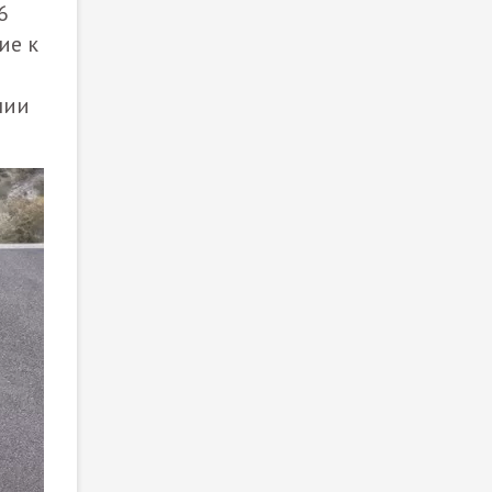
6
ие к
нии