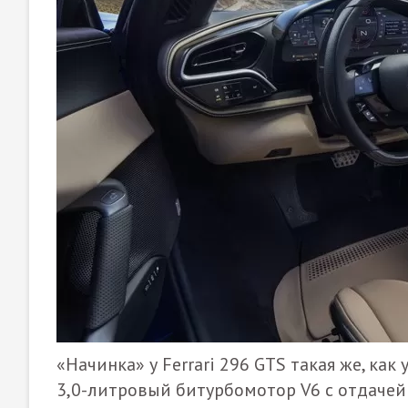
«Начинка» у Ferrari 296 GTS такая же, как 
3,0-литровый битурбомотор V6 с отдачей в