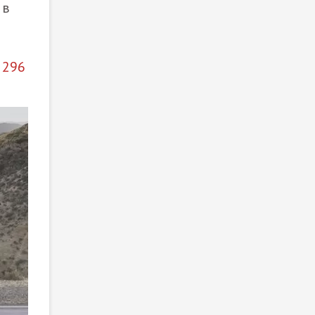
 в
 296