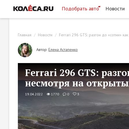
Подобрать авто
Новости
Главная
Новости
Ferrari 296 GTS: разгон до «сотни» ка
Автор:
Елена Астапенко
Ferrari 296 GTS: разго
несмотря на открыты
19.04.2022
1770
0
3