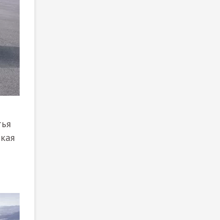
тья
акая