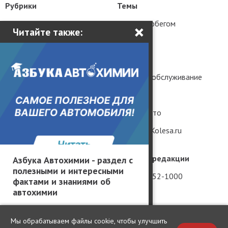
Рубрики
Темы
Новости
Авто с пробегом
×
Читайте также:
Статьи
Тюнинг
Тест-драйвы
История
Практика
Ремонт и обслуживание
Грузовики и автобусы
Гаджеты
Популярные вопросы
Редкие авто
Мнение без фильтров
Рендеры Kolesa.ru
География производителей
Телефон редакции
Азбука Автохимии - раздел с
полезными и интересными
Россия
+7 (981) 952-1000
фактами и знаниями об
автохимии
Китай
Вакансии
США
Мы обрабатываем файлы cookie, чтобы улучшить