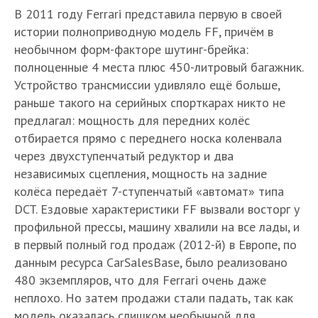
В 2011 году Ferrari представила первую в своей
истории полноприводную модель FF, причём в
необычном форм-факторе шутинг-брейка:
полноценные 4 места плюс 450-литровый багажник.
Устройство трансмиссии удивляло ещё больше,
раньше такого на серийных спорткарах никто не
предлагал: мощность для передних колёс
отбирается прямо с переднего носка коленвала
через двухступенчатый редуктор и два
независимых сцепления, мощность на задние
колёса передаёт 7-ступенчатый «автомат» типа
DCT. Ездовые характеристики FF вызвали восторг у
профильной прессы, машину хвалили на все лады, и
в первый полный год продаж (2012-й) в Европе, по
данным ресурса CarSalesBase, было реализовано
480 экземпляров, что для Ferrari очень даже
неплохо. Но затем продажи стали падать, так как
модель оказалась слишком необычной для