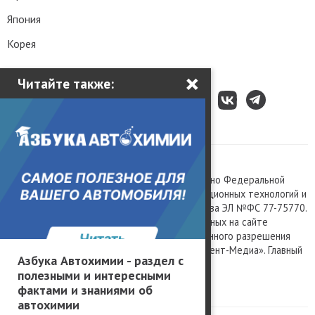
Япония
Корея
×
Читайте также:
Все права защищены © 2003 – 2026.
Сетевое издание «Kolesa.ru», зарегистрировано Федеральной
службой по надзору в сфере связи, информационных технологий и
массовых коммуникаций, номер свидетельства ЭЛ №ФС 77-75770.
Любое использование материалов, размещенных на сайте
www.kolesa.ru, допускается только с письменного разрешения
правообладателя. Учредитель ООО «Президент-Медиа». Главный
Азбука Автохимии - раздел с
редактор Баландин М.А. 0+
полезными и интересными
Политика конфиденциальности
фактами и знаниями об
автохимии