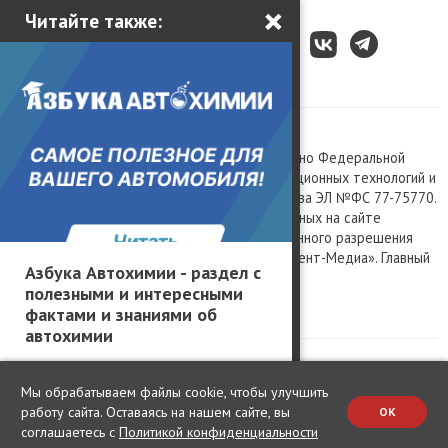
×
Читайте также:
Все права защищены © 2003 – 2026.
Сетевое издание «Kolesa.ru», зарегистрировано Федеральной
службой по надзору в сфере связи, информационных технологий и
массовых коммуникаций, номер свидетельства ЭЛ №ФС 77-75770.
Любое использование материалов, размещенных на сайте
www.kolesa.ru, допускается только с письменного разрешения
правообладателя. Учредитель ООО «Президент-Медиа». Главный
Азбука Автохимии - раздел с
редактор Баландин М.А. 0+
полезными и интересными
Политика конфиденциальности
фактами и знаниями об
автохимии
Мы обрабатываем файлы cookie, чтобы улучшить
работу сайта. Оставаясь на нашем сайте, вы
OK
соглашаетесь с
Политикой конфиденциальности