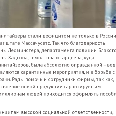
анитайзеры стали дефицитом не только в России
ear штате Массачусетс. Так что благодарность
ны Леоминстера, департамента полиции Блэксто
ы Хадсона, Темплтона и Гарднера, куда
анитайзеров, была абсолютно оправданной – вед
вляются карантинные мероприятия, и в борьбе с
ачи. Рады помочь и сотрудники фирмы, так как,
освоение новой продукции гарантирует им
к миллионам людей приходится оформлять пособи
ринципам высокой социальной ответственности,