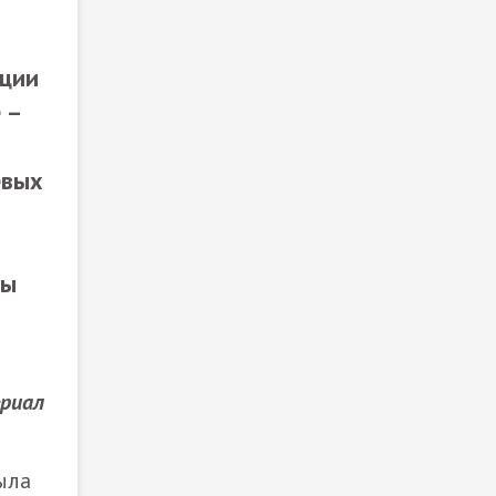
т
ации
 –
евых
ты
риал​
ыла