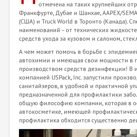
отмечена на таких крупнейших отр
Франкфурте, Дубае и Шанхае, AAPEX/SEMA 
(США) и Truck World в Торонто (Канада).
наименований – от технических жидкосте
средств ухода за кузовом и салоном, сте
А чем может помочь в борьбе с эпидеми
автохимии и имеющая свои мощности в г. 
производством средств дезинфекции! В ит
компанией USPack, Inc. запустили произ
санитайзеров, в удобной и практичной уп
предназначенной для профилактики забо
общую философию компании, которая в о
автокосметике, имеющей профилактическу
профилактика обходится существенно де