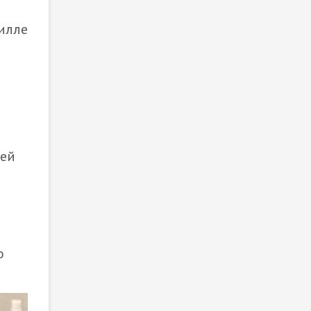
вилле
ней
о