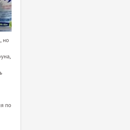
, но
уна,
ь
я по