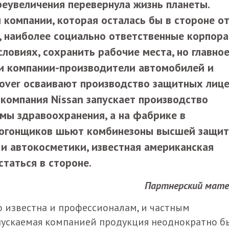
реувеличения перевернула жизнь планеты.
й компании, которая осталась бы в стороне о
о, наиболее социально ответственные корпор
ловиях, сохранить рабочие места, но главное
 и компании-производители автомобилей и
 Rover осваивают производство защитных лиц
компания Nissan запускает производство
мы здравоохранения, а на фабрике в
тогонщиков шьют комбинезоны высшей защи
и автокосметики, известная американская
остаться в стороне.
Партнерский мате
о известна и профессионалам, и частным
пускаемая компанией продукция неоднократно б