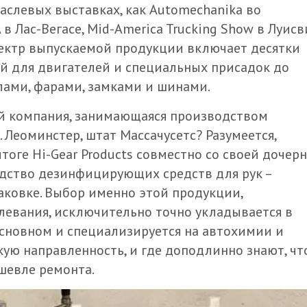
аслевых выставках, как Automechanika во
в Лас-Вегасе, Mid-America Trucking Show в Луис
 Спектр выпускаемой продукции включает десятки
й для двигателей и специальных присадок до
клами, фарами, замками и шинами.
ей компания, занимающаяся производством
Леоминстер, штат Массачусетс? Разумеется,
оге Hi-Gear Products совместно со своей дочер
водство дезинфицирующих средств для рук –
аковке. Выбор именно этой продукции,
левания, исключительно точно укладывается в
сновном и специализируется на автохимии и
ю направленность, и где доподлинно знают, чт
шевле ремонта.