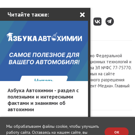
×
Читайте также:
Все права защищены © 2003 – 2026.
Сетевое издание «Kolesa.ru», зарегистрировано Федеральной
службой по надзору в сфере связи, информационных технологий и
массовых коммуникаций, номер свидетельства ЭЛ №ФС 77-75770.
Любое использование материалов, размещенных на сайте
www.kolesa.ru, допускается только с письменного разрешения
правообладателя. Учредитель ООО «Президент-Медиа». Главный
Азбука Автохимии - раздел с
редактор Баландин М.А. 0+
полезными и интересными
Политика конфиденциальности
фактами и знаниями об
автохимии
Мы обрабатываем файлы cookie, чтобы улучшить
работу сайта. Оставаясь на нашем сайте, вы
OK