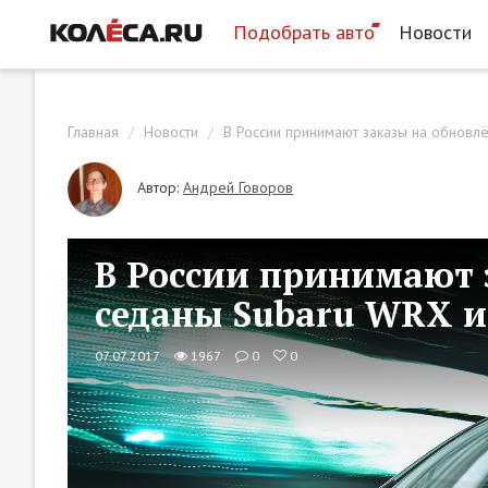
Подобрать авто
Новости
Главная
Новости
В России принимают заказы на обновл
Автор:
Андрей Говоров
В России принимают 
седаны Subaru WRX и
07.07.2017
1967
0
0