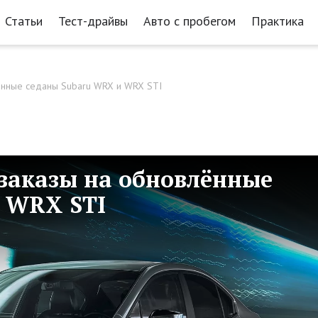
Статьи
Тест-драйвы
Авто с пробегом
Практика
ённые седаны Subaru WRX и WRX STI
заказы на обновлённые
 WRX STI