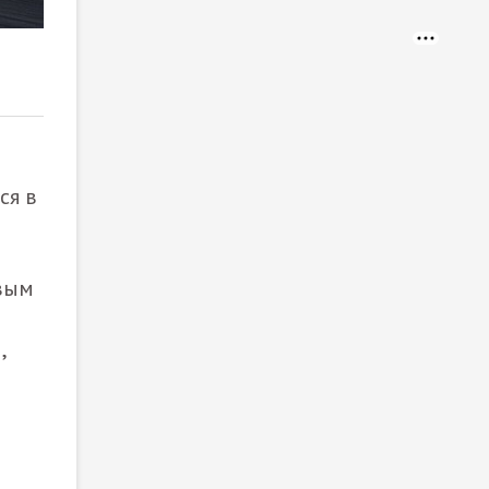
2
/ 2
ся в
овым
,