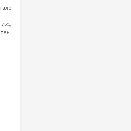
тале
.с.,
упен