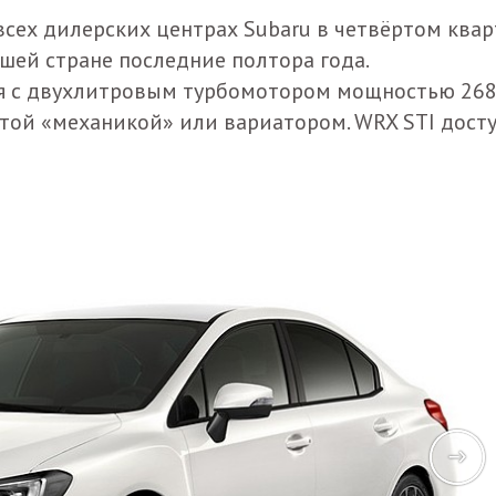
всех дилерских центрах Subaru в четвёртом квар
ашей стране последние полтора года.
я с двухлитровым турбомотором мощностью 268 л
атой «механикой» или вариатором. WRX STI дост