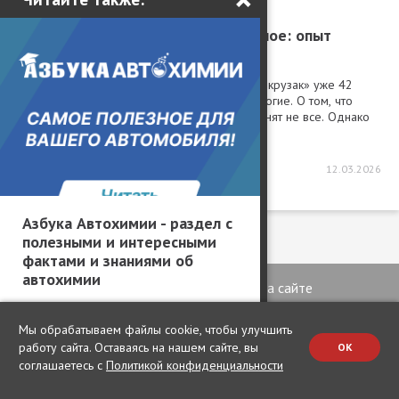
Тест-драйвы / Тест-драйв
Назад в будущее, вперед в прошлое: опыт
владения Toyota Land Cruiser 70
О том, что японцы выпускают древний 70-й «крузак» уже 42
года без существенных изменений, знают многие. О том, что
такой можно заказать, привезти и купить, помнят не все. Однако
мы нашли нас...
15897
4
2
12.03.2026
Азбука Автохимии - раздел с
полезными и интересными
фактами и знаниями об
автохимии
Команда
Реклама на сайте
Контакты
Наши авторы
Мы обрабатываем файлы cookie, чтобы улучшить
работу сайта. Оставаясь на нашем сайте, вы
OK
соглашаетесь с
Политикой конфиденциальности
Рубрики
Темы