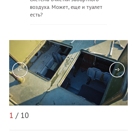
воздуха. Может, еще и туалет
есть?
2
/
1
/ 10