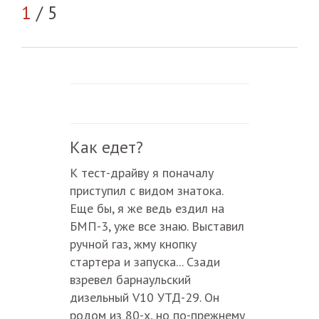
2
/
1
/ 5
Как едет?
К тест-драйву я поначалу
приступил с видом знатока.
Еще бы, я же ведь ездил на
БМП-3, уже все знаю. Выставил
ручной газ, жму кнопку
стартера и запуска... Сзади
взревел барнаульский
дизельный V10 УТД-29. Он
родом из 80-х, но по-прежнему