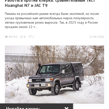
Работяга против клерка: сравнительный тест
Huanghai N7 и JAC T9
Пикапы на российском рынке всегда были экзотикой, но после
ухода привычных нам автомобильных марок популярность
лёгких грузовичков резко выросла. Так, в 2025 году в России
продали около 22 т...
44750
8
2
17.04.2026
×
Читайте также: