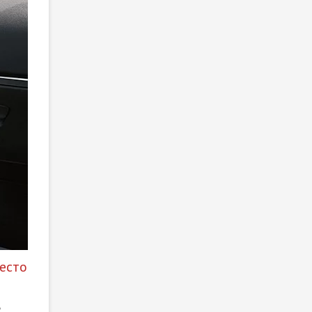
есто
в