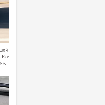
ашей
. Все
м».