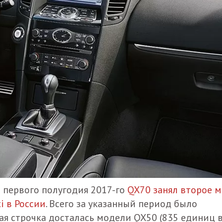
м первого полугодия 2017-го
QX70 занял второе м
i в России
. Всего за указанный период было
ая строчка досталась модели QX50 (835 единиц 