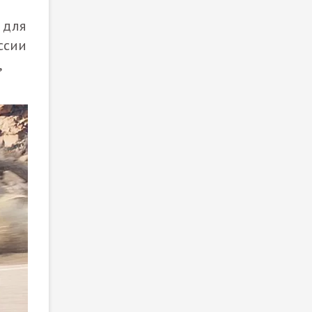
 для
ссии
,