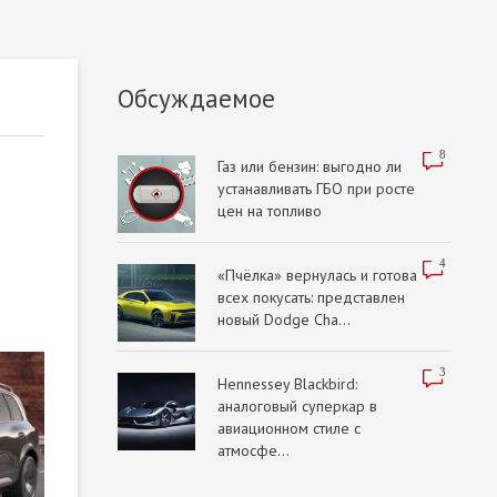
Обсуждаемое
8
Газ или бензин: выгодно ли
устанавливать ГБО при росте
цен на топливо
4
«Пчёлка» вернулась и готова
всех покусать: представлен
новый Dodge Cha...
3
Hennessey Blackbird:
аналоговый суперкар в
авиационном стиле с
атмосфе...