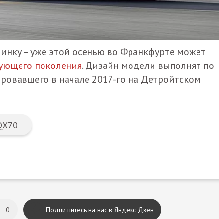
овинку – уже этой осенью во Франкфурте может
дующего поколения
. Дизайн модели выполнят по
ровавшего в начале 2017-го на Детройтском
 QX70
0
Подпишитесь на нас в Яндекс Дзен