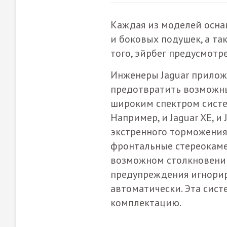
Каждая из моделей осн
и боковых подушек, а та
того, эйрбег предусмотр
Инженеры Jaguar прилож
предотвратить возможны
широким спектром систе
Например, и Jaguar XE, и
экстренного торможения
фронтальные стереокаме
возможном столкновении
предупреждения игнорир
автоматически. Эта сист
комплектацию.