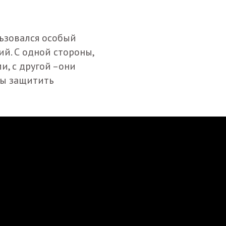
льзовался особый
ий. С одной стороны,
и, с другой –они
бы защитить