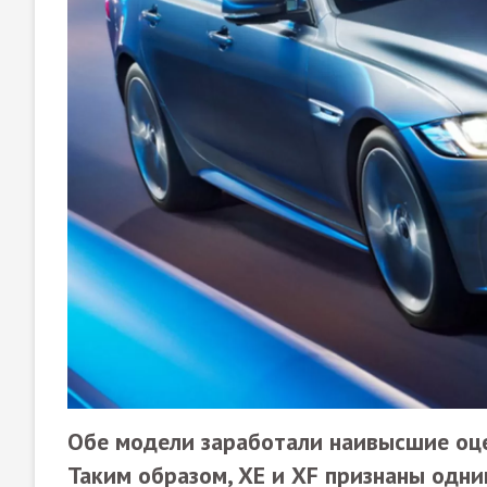
Обе модели заработали наивысшие оце
Таким образом, XE и XF признаны одн