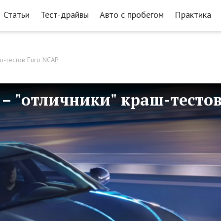
Статьи
Тест-драйвы
Авто с пробегом
Практика
аш-тестов Euro NCAP
F – "отличники" краш-тесто