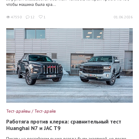
чтобы машина была кра...
47550
12
1
01.06.2026
Тест-драйвы / Тест-драйв
Работяга против клерка: сравнительный тест
Huanghai N7 и JAC T9
Пикапы на российском рынке всегда были экзотикой, но после