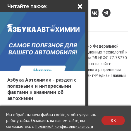
×
Читайте также:
Все права защищены © 2003 – 2026.
Сетевое издание «Kolesa.ru», зарегистрировано Федеральной
службой по надзору в сфере связи, информационных технологий и
массовых коммуникаций, номер свидетельства ЭЛ №ФС 77-75770.
Любое использование материалов, размещенных на сайте
www.kolesa.ru, допускается только с письменного разрешения
правообладателя. Учредитель ООО «Президент-Медиа». Главный
Азбука Автохимии - раздел с
редактор Баландин М.А. 0+
полезными и интересными
Политика конфиденциальности
фактами и знаниями об
автохимии
Мы обрабатываем файлы cookie, чтобы улучшить
работу сайта. Оставаясь на нашем сайте, вы
OK
соглашаетесь с
Политикой конфиденциальности