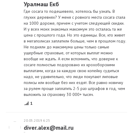
Уралмаш Екб
Где сосага то подешевело, хотелось бы узнать. В
глухих деревнях? У меня с ровного места сосага стала
на 1000 дороже, причем с учетом следующей скидки.
И у всех моих знакомых максимум это осталась та же
цена с прошлого года. Но это единицы. Все, кто живет
в мегаполисах заплатили больше, чем в прошлом году.
Не подняли до максимума цены только самые
ущербные страховые, от которых выплат можно
вообще не ждать. А если вспомнить, что доверие к
сосаге полностью подоровано их крохоборскими
выплатами, когда за каждую свою копейку судиться
надо, не удивительно, что люди покупают липовые
полисы или вообще без них ездят. Все равно новичку
за рулем проще заплатить 2-5 раз штрафов в год, чем
выложить за страховку 30 000+ тысяч.
1
20.05.2019 6:25
diver.alex@mail.ru