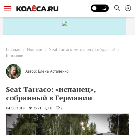
Главная
Новости
Seat Tarraco: «испанец», собранный в
Германии
Автор:
Елена Астапенко
Seat Tarraco: «испанец»,
собранный в Германии
04.10.2018
3571
0
2