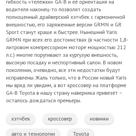
гибкость «тележки» GA-B и её ориентация на
водителя наконец-то позволят создать
полноценный драйверский хэтчбек с гармоничной
внешностью, его заряженные версии GRMN и GR
Sport станут краше и быстрее. Нынешний Yaris
GRMN при всех его достоинствах (в частности 1,8-
литровом компрессорном моторе мощностью 212
л.с.) многие поругивают за кургузую внешность,
высокую посадку и неспортивный салон. В новом
поколении, очевидно, все эти недостатки будут
исправлены. Жаль только, что в России новый Yaris
мы вряд ли увидим, а вот кроссовер на платформе
GA-B Toyota в нашу страну наверняка привезёт –
осталось дождаться премьеры.
хэтчбек
кроссовер
новинки
авто и технологии
Toyota