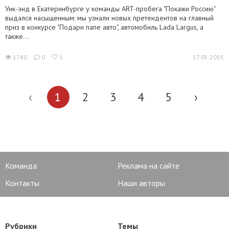
Уик-энд в Екатеринбурге у команды ART-пробега "Покажи Россию"
выдался насыщенным: мы узнали новых претендентов на главный
приз в конкурсе "Подари папе авто", автомобиль Lada Largus, а
также...
1740
0
1
17.05.2015
‹
1
2
3
4
5
›
Команда
Реклама на сайте
Контакты
Наши авторы
Рубрики
Темы