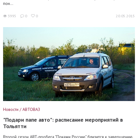
пон...
3995
0
0
20.05.2015
Новости / АВТОВАЗ
"Подари папе авто": расписание мероприятий в
Тольятти
Второй сезон ART-пробега "Покажи Россию" близится к завершению.