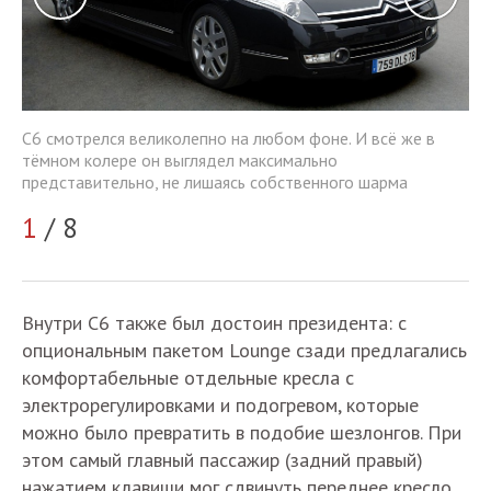
С6
С6 смотрелся великолепно на любом фоне. И всё же в
тё
тёмном колере он выглядел максимально
пр
представительно, не лишаясь собственного шарма
2
1
/ 8
Внутри С6 также был достоин президента: с
опциональным пакетом Lounge сзади предлагались
комфортабельные отдельные кресла с
электрорегулировками и подогревом, которые
можно было превратить в подобие шезлонгов. При
этом самый главный пассажир (задний правый)
нажатием клавиши мог сдвинуть переднее кресло