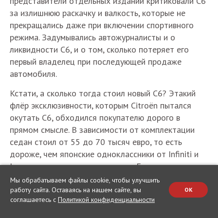
представители отдельных изданий критиковали С6
за излишнюю раскачку и валкость, которые не
прекращались даже при включении спортивного
режима. Задумывались автожурналисты и о
ликвидности С6, и о том, сколько потеряет его
первый владелец при последующей продаже
автомобиля.
Кстати, а сколько тогда стоил новый С6? Этакий
флёр эксклюзивности, которым Citroën пытался
окутать С6, обходился покупателю дорого в
прямом смысле. В зависимости от комплектации
седан стоил от 55 до 70 тысяч евро, то есть
дороже, чем японские одноклассники от Infiniti и
Lexus в аналогичном оснащении. Более того, его
цена была выше, чем Е-класса от Mercedes,
Мы обрабатываем файлы cookie, чтобы улучшить
«пятёрки» BMW и Audi A6 в базовых
работу сайта. Оставаясь на нашем сайте, вы
OK
соглашаетесь с
Политикой конфиденциальности
комплектациях. При этом главным и едва ли не
единственным преимуществом С6 эксперты