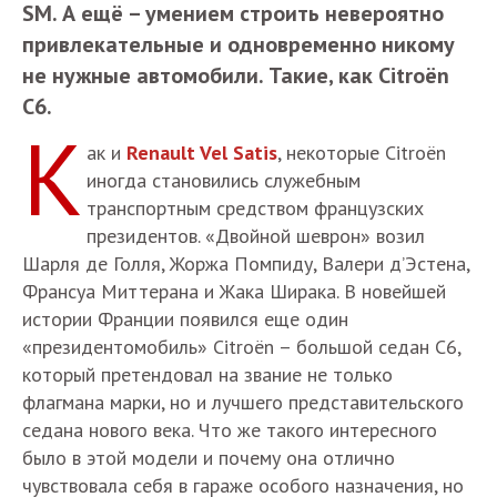
SM. А ещё – умением строить невероятно
привлекательные и одновременно никому
не нужные автомобили. Такие, как Citroёn
C6.
К
ак и
Renault Vel Satis
, некоторые Citroёn
иногда становились служебным
транспортным средством французских
президентов. «Двойной шеврон» возил
Шарля де Голля, Жоржа Помпиду, Валери д’Эстена,
Франсуа Миттерана и Жака Ширака. В новейшей
истории Франции появился еще один
«президентомобиль» Citroёn – большой седан С6,
который претендовал на звание не только
флагмана марки, но и лучшего представительского
седана нового века. Что же такого интересного
было в этой модели и почему она отлично
чувствовала себя в гараже особого назначения, но