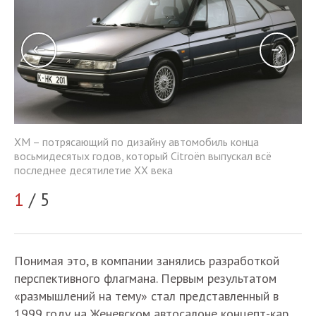
XM
XM – потрясающий по дизайну автомобиль конца
во
восьмидесятых годов, который Citroёn выпускал всё
по
последнее десятилетие ХХ века
2
1
/ 5
Понимая это, в компании занялись разработкой
перспективного флагмана. Первым результатом
«размышлений на тему» стал представленный в
1999 году на Женевском автосалоне концепт-кар