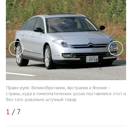
Пр
Право руля: Великобритания, Австралия и Япония –
т и
ст
страны, куда в гомеопатических дозах поставлялся этот и
бе
без того довольно штучный товар
2
1
/ 7