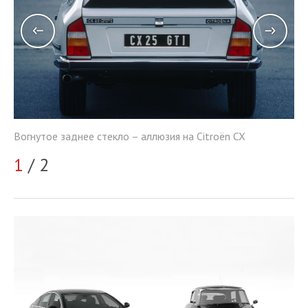
Во
Вогнутое заднее стекло – аллюзия на Citroёn CX
2
1
/ 2