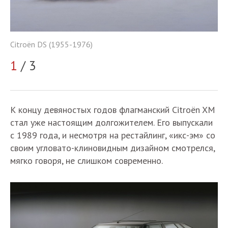
Ci
Citroёn DS (1955-1976)
2
1
/ 3
К концу девяностых годов флагманский Citroёn XM
стал уже настоящим долгожителем. Его выпускали
с 1989 года, и несмотря на рестайлинг, «икс-эм» со
своим угловато-клиновидным дизайном смотрелся,
мягко говоря, не слишком современно.