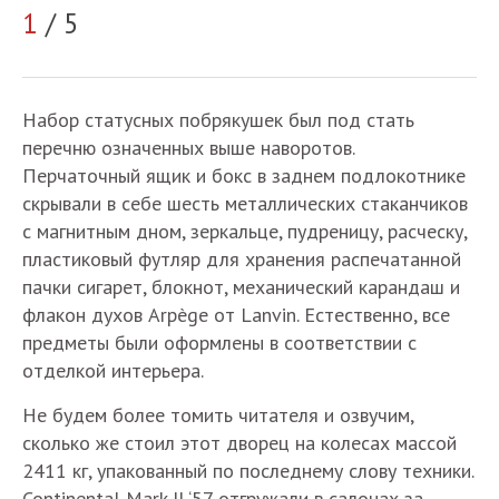
2
1
/ 5
Набор статусных побрякушек был под стать
перечню означенных выше наворотов.
Перчаточный ящик и бокс в заднем подлокотнике
скрывали в себе шесть металлических стаканчиков
с магнитным дном, зеркальце, пудреницу, расческу,
пластиковый футляр для хранения распечатанной
пачки сигарет, блокнот, механический карандаш и
флакон духов Arpège от Lanvin. Естественно, все
предметы были оформлены в соответствии с
отделкой интерьера.
Не будем более томить читателя и озвучим,
сколько же стоил этот дворец на колесах массой
2411 кг, упакованный по последнему слову техники.
Continental Mark II ‘57 отгружали в салонах за