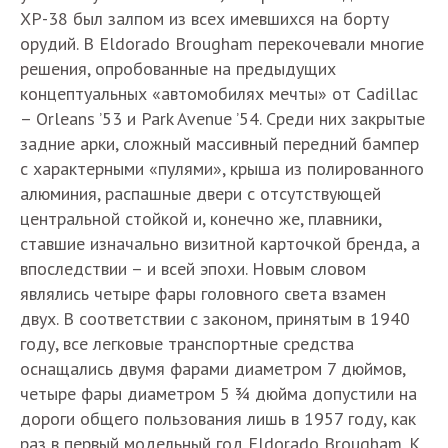
XP-38 был залпом из всех имевшихся на борту
орудий. В Eldorado Brougham перекочевали многие
решения, опробованные на предыдущих
концептуальных «автомобилях мечты» от Cadillac
– Orleans ’53 и Park Avenue ’54. Среди них закрытые
задние арки, сложный массивный передний бампер
с характерными «пулями», крыша из полированного
алюминия, распашные двери с отсутствующей
центральной стойкой и, конечно же, плавники,
ставшие изначально визитной карточкой бренда, а
впоследствии – и всей эпохи. Новым словом
являлись четыре фары головного света взамен
двух. В соответствии с законом, принятым в 1940
году, все легковые транспортные средства
оснащались двумя фарами диаметром 7 дюймов,
четыре фары диаметром 5 ¾ дюйма допустили на
дороги общего пользования лишь в 1957 году, как
раз в первый модельный год Eldorado Brougham. К