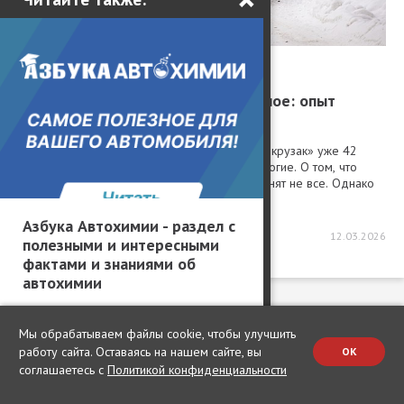
Тест-драйвы / Тест-драйв
Назад в будущее, вперед в прошлое: опыт
владения Toyota Land Cruiser 70
О том, что японцы выпускают древний 70-й «крузак» уже 42
года без существенных изменений, знают многие. О том, что
такой можно заказать, привезти и купить, помнят не все. Однако
мы нашли нас...
Азбука Автохимии - раздел с
16051
4
2
12.03.2026
полезными и интересными
фактами и знаниями об
автохимии
Мы обрабатываем файлы cookie, чтобы улучшить
работу сайта. Оставаясь на нашем сайте, вы
OK
Команда
Реклама на сайте
соглашаетесь с
Политикой конфиденциальности
Контакты
Наши авторы