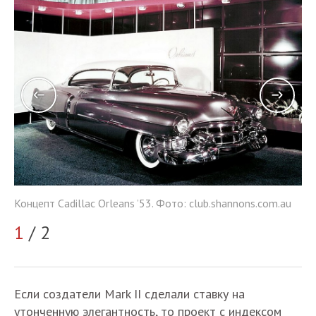
Концепт Cadillac Orleans ’53. Фото: club.shannons.com.au
Ко
1
/ 2
2
Если создатели Mark II сделали ставку на
утонченную элегантность, то проект с индексом