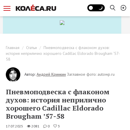
Главная
Статьи
Пневмоподвеска с флаконом духов:
история неприлично хорошего Cadillac Eldorado Brougham ’57-
58
Автор:
Андрей Кринкин
Заглавное фото: autowp.ru
Пневмоподвеска с флаконом
духов: история неприлично
хорошего Cadillac Eldorado
Brougham ’57-58
17.07.2025
2081
0
3