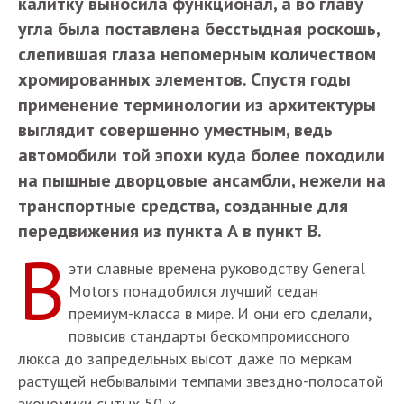
калитку выносила функционал, а во главу
угла была поставлена бесстыдная роскошь,
слепившая глаза непомерным количеством
хромированных элементов. Спустя годы
применение терминологии из архитектуры
выглядит совершенно уместным, ведь
автомобили той эпохи куда более походили
на пышные дворцовые ансамбли, нежели на
транспортные средства, созданные для
передвижения из пункта А в пункт В.
В
эти славные времена руководству General
Motors понадобился лучший седан
премиум-класса в мире. И они его сделали,
повысив стандарты бескомпромиссного
люкса до запредельных высот даже по меркам
растущей небывалыми темпами звездно-полосатой
экономики сытых 50-х.