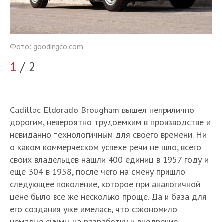
Фо
Фото: goodingco.com
2
1
/ 2
Cadillac Eldorado Brougham вышел неприлично
дорогим, невероятно трудоемким в производстве и
невиданно технологичным для своего времени. Ни
о каком коммерческом успехе речи не шло, всего
своих владельцев нашли 400 единиц в 1957 году и
еще 304 в 1958, после чего на смену пришло
следующее поколение, которое при аналогичной
цене было все же несколько проще. Да и база для
его создания уже имелась, что сэкономило
немалые суммы на разработку и внедрение