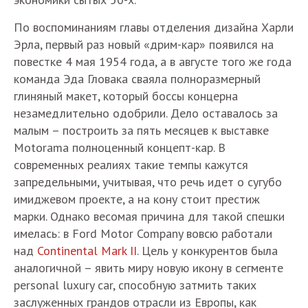
По воспоминаниям главы отделения дизайна Харли
Эрла, первый раз новый «дрим-кар» появился на
повестке 4 мая 1954 года, а в августе того же года
команда Эда Гловака сваяла полноразмерный
глиняный макет, который боссы концерна
незамедлительно одобрили. Дело оставалось за
малым – построить за пять месяцев к выставке
Motorama полноценный концепт-кар. В
современных реалиях такие темпы кажутся
запредельными, учитывая, что речь идет о сугубо
имиджевом проекте, а на кону стоит престиж
марки. Однако весомая причина для такой спешки
имелась: в Ford Motor Company вовсю работали
над
Continental Mark II
. Цель у конкурентов была
аналогичной – явить миру новую икону в сегменте
personal luxury car, способную затмить таких
заслуженных грандов отрасли из Европы, как