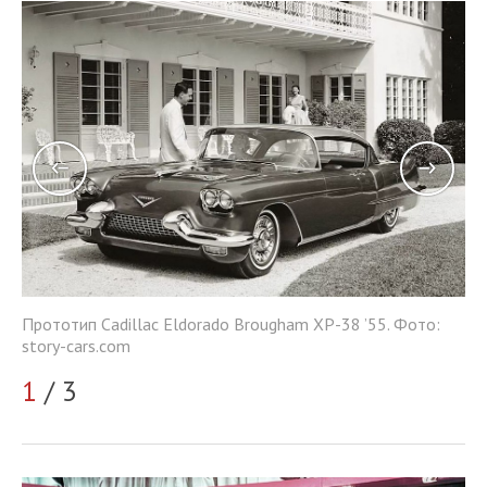
Пр
Прототип Cadillac Eldorado Brougham XP-38 ’55. Фото:
he
story-cars.com
2
1
/ 3