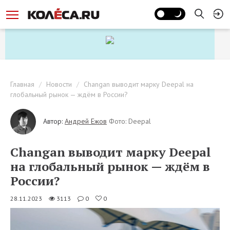
Главная
Новости
Changan выводит марку Deepal на
глобальный рынок — ждём в России?
Автор:
Андрей Ежов
Фото: Deepal
Changan выводит марку Deepal
на глобальный рынок — ждём в
России?
28.11.2023
3113
0
0