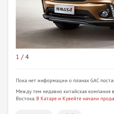
1
/ 4
Пока нет информации о планах GAC постав
Между тем недавно китайская компания 
Востока.
В Катаре и Кувейте начали прод