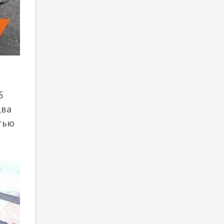
5
два
тью