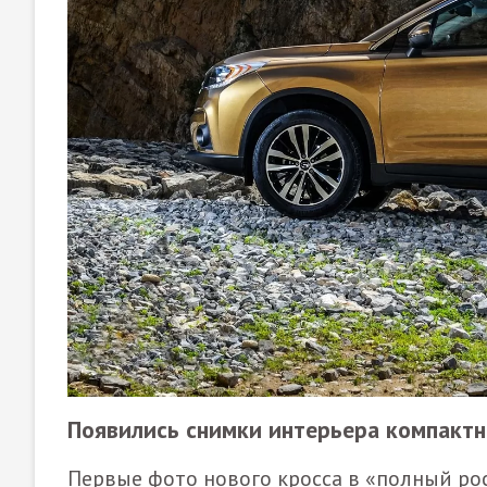
Появились снимки интерьера компактн
Первые фото нового кросса в «полный ро