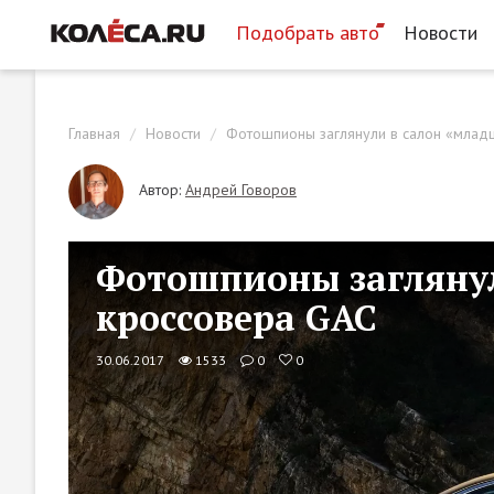
Подобрать авто
Новости
Главная
Новости
Фотошпионы заглянули в салон «млад
Автор:
Андрей Говоров
Фотошпионы заглянул
кроссовера GAC
30.06.2017
1533
0
0