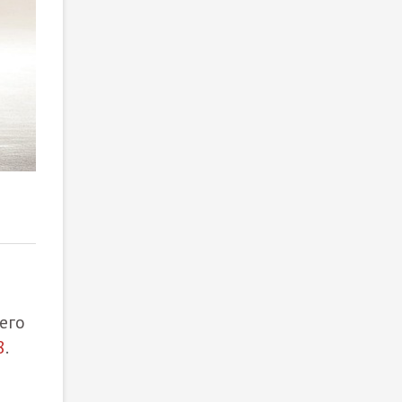
2
/ 4
его
8
.