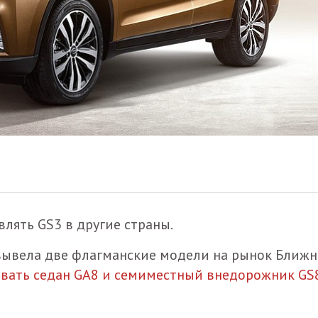
лять GS3 в другие страны.
вывела две флагманские модели на рынок Ближн
авать седан GA8 и семиместный внедорожник GS