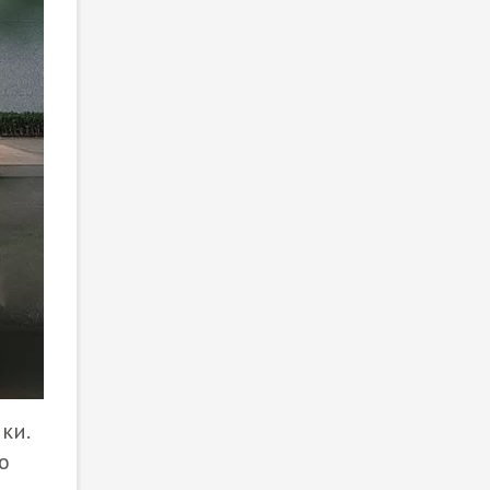
ки.
о