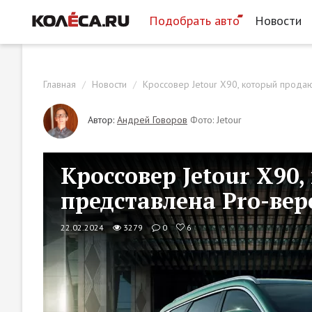
Подобрать авто
Новости
Главная
Новости
Кроссовер Jetour X90, который прода
Автор:
Андрей Говоров
Фото: Jetour
Кроссовер Jetour X90
представлена Pro-ве
22.02.2024
3279
0
6