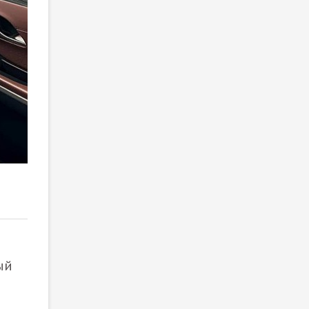
2
/ 2
ый