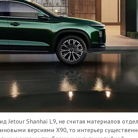
ид Jetour Shanhai L9, не считая материалов отдел
зиновыми версиями X90, то интерьер существенн