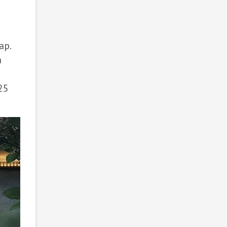
ар.
а
25