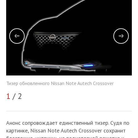
Ти
Тизер обновленного Nissan Note Autech Crossover
2
1
/ 2
Анонс сопровождает единственный тизер. Судя по
картинке, Nissan Note Autech Crossover сохранит