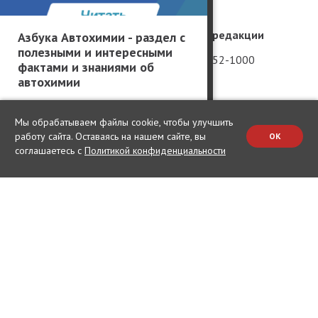
География производителей
Телефон редакции
Азбука Автохимии - раздел с
полезными и интересными
Россия
+7 (981) 952-1000
фактами и знаниями об
автохимии
Китай
Вакансии
США
Мы обрабатываем файлы cookie, чтобы улучшить
Германия
работу сайта. Оставаясь на нашем сайте, вы
OK
соглашаетесь с
Политикой конфиденциальности
Япония
Корея
Все права защищены © 2003 – 2026.