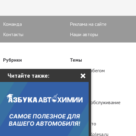
Команда
Реклама на сайте
Контакты
Наши авторы
Рубрики
Темы
Новости
Авто с пробегом
×
Читайте также:
Статьи
Тюнинг
Тест-драйвы
История
Практика
Ремонт и обслуживание
Грузовики и автобусы
Гаджеты
Популярные вопросы
Редкие авто
Мнение без фильтров
Рендеры Kolesa.ru