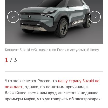
Концепт Suzuki eVX, паркетник Fronx и актуальный Jimny
y
Ко
1
/ 3
2
Что же касается России, то
нашу страну Suzuki не
покидает
, однако, по понятным причинам, в
ближайшее время нам вряд ли светят и недавние
премьеры марки, что уж говорить об электрокарах.