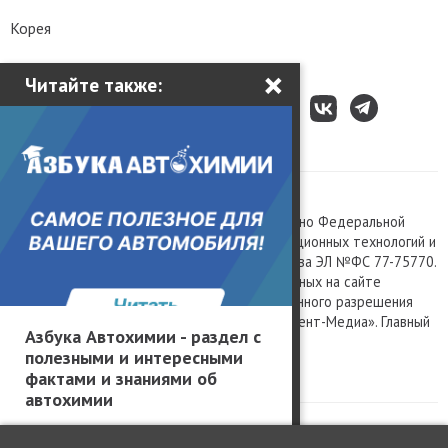
Корея
×
Читайте также:
Все права защищены © 2003 – 2026.
Сетевое издание «Kolesa.ru», зарегистрировано Федеральной
службой по надзору в сфере связи, информационных технологий и
массовых коммуникаций, номер свидетельства ЭЛ №ФС 77-75770.
Любое использование материалов, размещенных на сайте
www.kolesa.ru, допускается только с письменного разрешения
правообладателя. Учредитель ООО «Президент-Медиа». Главный
Азбука Автохимии - раздел с
редактор Баландин М.А. 0+
полезными и интересными
Политика конфиденциальности
фактами и знаниями об
автохимии