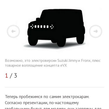
Возможно, это электроверсии Suzuki Jimny и Fronx, плюс
с
Во
товарное воплощение концепта eVX
то
1
/ 3
2
Теперь пробежимся по самим электрокарам.
Согласно презентации, по-настоящему
глобальными будут две модели, они заявлены для