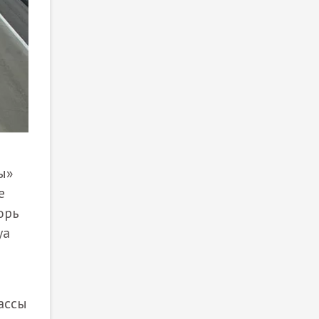
ы»
е
орь
уа
ассы