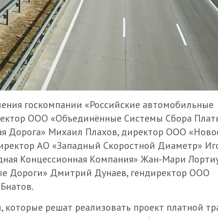
ления госкомпании «Российские автомобильные
иректор ООО «Объединённые Системы Сбора Плат
ая Дорога» Михаил Плахов, директор ООО «Ново
директор АО «Западный Скоростной Диаметр» Иг
адная Концессионная Компания» Жан-Мари Лорти
ые Дороги» Дмитрий Дунаев, гендиректор ООО
Бнатов.
ы, которые решат реализовать проект платной тр