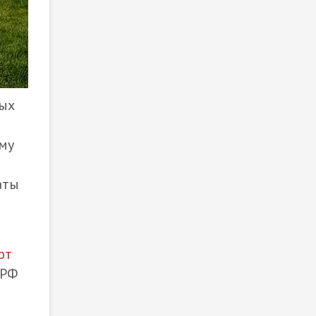
ных
му
аты
ют
 РФ