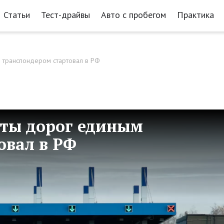
Статьи
Тест-драйвы
Авто с пробегом
Практика
 транспондером стартовал в РФ
аты дорог единым
овал в РФ