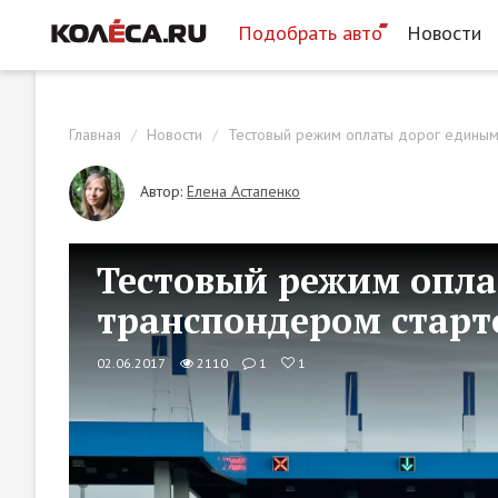
Подобрать авто
Новости
Главная
Новости
Тестовый режим оплаты дорог единым
Автор:
Елена Астапенко
Тестовый режим опл
транспондером старт
02.06.2017
2110
1
1