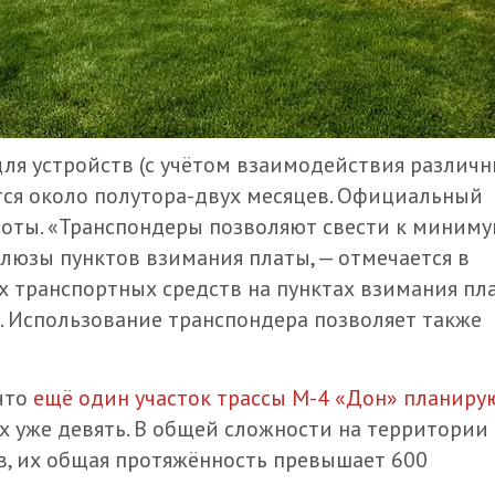
для устройств (с учётом взаимодействия различ
тся около полутора-двух месяцев. Официальный
боты. «Транспондеры позволяют свести к миниму
юзы пунктов взимания платы, — отмечается в
х транспортных средств на пунктах взимания пл
 Использование транспондера позволяет также
 что
ещё один участок трассы М-4 «Дон» планиру
 их уже девять. В общей сложности на территории
в, их общая протяжённость превышает 600