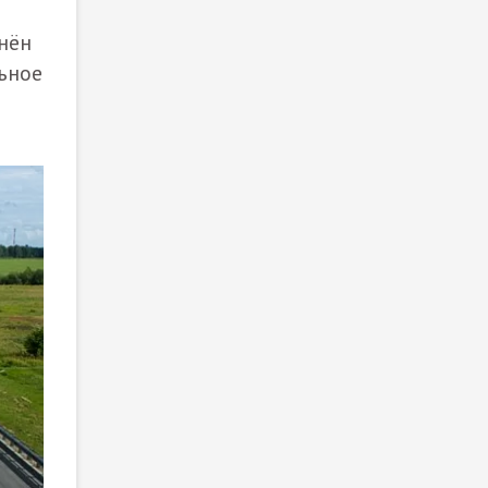
нён
ьное