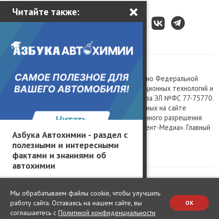
×
Читайте также:
Все права защищены © 2003 – 2026.
Сетевое издание «Kolesa.ru», зарегистрировано Федеральной
службой по надзору в сфере связи, информационных технологий и
массовых коммуникаций, номер свидетельства ЭЛ №ФС 77-75770.
Любое использование материалов, размещенных на сайте
www.kolesa.ru, допускается только с письменного разрешения
правообладателя. Учредитель ООО «Президент-Медиа». Главный
Азбука Автохимии - раздел с
редактор Баландин М.А. 0+
полезными и интересными
Политика конфиденциальности
фактами и знаниями об
автохимии
Мы обрабатываем файлы cookie, чтобы улучшить
работу сайта. Оставаясь на нашем сайте, вы
OK
соглашаетесь с
Политикой конфиденциальности