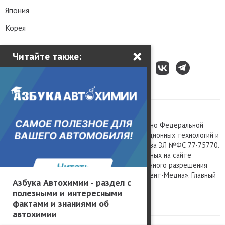
Япония
Корея
×
Читайте также:
Все права защищены © 2003 – 2026.
Сетевое издание «Kolesa.ru», зарегистрировано Федеральной
службой по надзору в сфере связи, информационных технологий и
массовых коммуникаций, номер свидетельства ЭЛ №ФС 77-75770.
Любое использование материалов, размещенных на сайте
www.kolesa.ru, допускается только с письменного разрешения
правообладателя. Учредитель ООО «Президент-Медиа». Главный
Азбука Автохимии - раздел с
редактор Баландин М.А. 0+
полезными и интересными
Политика конфиденциальности
фактами и знаниями об
автохимии