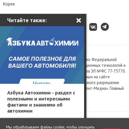
Корея
×
Читайте также:
Все права защищены © 2003 – 2026.
Сетевое издание «Kolesa.ru», зарегистрировано Федеральной
службой по надзору в сфере связи, информационных технологий и
массовых коммуникаций, номер свидетельства ЭЛ №ФС 77-75770.
Любое использование материалов, размещенных на сайте
www.kolesa.ru, допускается только с письменного разрешения
правообладателя. Учредитель ООО «Президент-Медиа». Главный
Азбука Автохимии - раздел с
редактор Баландин М.А. 0+
полезными и интересными
Политика конфиденциальности
фактами и знаниями об
автохимии
Мы обрабатываем файлы cookie, чтобы улучшить