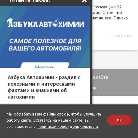
О том, что японцы выпускают древний 70-й «крузак» уже 42
года без существенных изменений, знают многие. О том, что
такой можно заказать, привезти и купить, помнят не все. Однако
мы нашли нас...
15828
4
2
12.03.2026
Азбука Автохимии - раздел с
Команда
Реклама на сайте
полезными и интересными
Контакты
Наши авторы
фактами и знаниями об
автохимии
Рубрики
Темы
Мы обрабатываем файлы cookie, чтобы улучшить
работу сайта. Оставаясь на нашем сайте, вы
OK
Новости
Авто с пробегом
соглашаетесь с
Политикой конфиденциальности
Статьи
Тюнинг