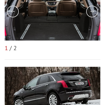
1
/ 2
2