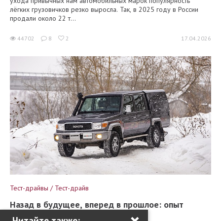
ухода привычных нам автомобильных марок популярность
лёгких грузовичков резко выросла. Так, в 2025 году в России
продали около 22 т...
44702
8
2
17.04.2026
Тест-драйвы / Тест-драйв
Назад в будущее, вперед в прошлое: опыт
×
владения Toyota Land Cruiser 70
Читайте также: