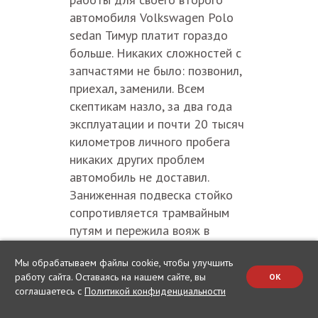
автомобиля Volkswagen Polo
sedan Тимур платит гораздо
больше. Никаких сложностей с
запчастями не было: позвонил,
приехал, заменили. Всем
скептикам назло, за два года
эксплуатации и почти 20 тысяч
километров личного пробега
никаких других проблем
автомобиль не доставил.
Заниженная подвеска стойко
сопротивляется трамвайным
путям и пережила вояж в
Карелию, двигатель не троит, а
Мы обрабатываем файлы cookie, чтобы улучшить
салон не разваливается.
работу сайта. Оставаясь на нашем сайте, вы
OK
соглашаетесь с
Политикой конфиденциальности
Ежедневная
эксплуатация