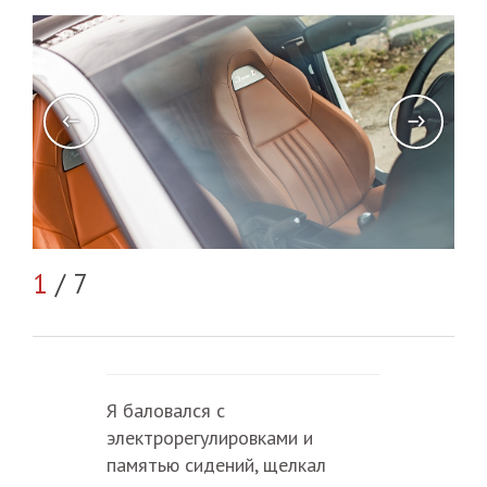
2
/
1
/ 7
Я баловался с
электрорегулировками и
памятью сидений, щелкал