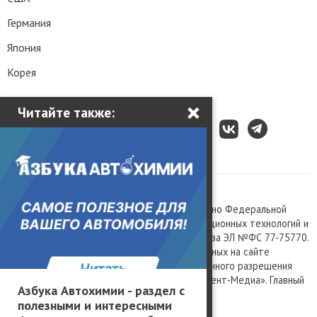
Германия
Япония
Корея
×
Читайте также:
Все права защищены © 2003 – 2026.
Сетевое издание «Kolesa.ru», зарегистрировано Федеральной
службой по надзору в сфере связи, информационных технологий и
массовых коммуникаций, номер свидетельства ЭЛ №ФС 77-75770.
Любое использование материалов, размещенных на сайте
www.kolesa.ru, допускается только с письменного разрешения
правообладателя. Учредитель ООО «Президент-Медиа». Главный
Азбука Автохимии - раздел с
редактор Баландин М.А. 0+
полезными и интересными
Политика конфиденциальности