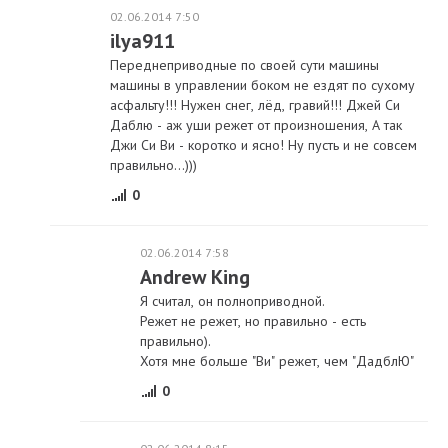
02.06.2014 7:50
ilya911
Переднеприводные по своей сути машины
машины в управлении боком не ездят по сухому
асфальту!!! Нужен снег, лёд, гравий!!! Джей Си
Даблю - аж уши режет от произношения, А так
Джи Си Ви - коротко и ясно! Ну пусть и не совсем
правильно...)))
0
02.06.2014 7:58
Andrew King
Я считал, он полноприводной.
Режет не режет, но правильно - есть
правильно).
Хотя мне больше "Ви" режет, чем "ДадблЮ"
0