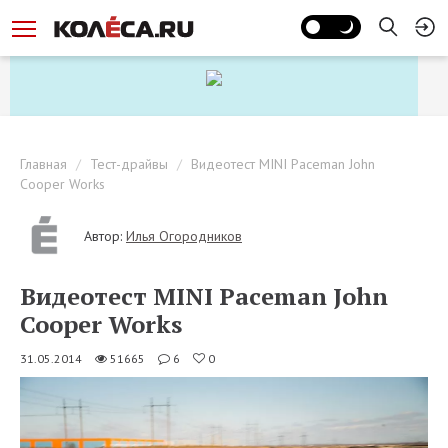
Главная
Тест-драйвы
Видеотест MINI Paceman John
Cooper Works
Автор:
Илья Огородников
Видеотест MINI Paceman John
Cooper Works
31.05.2014
51665
6
0