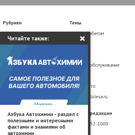
Рубрики
Темы
Новости
Авто с пробегом
×
Читайте также:
Статьи
Тюнинг
Тест-драйвы
История
Практика
Ремонт и обслуживание
Грузовики и автобусы
Гаджеты
Популярные вопросы
Редкие авто
Мнение без фильтров
Рендеры Kolesa.ru
География производителей
Телефон редакции
Азбука Автохимии - раздел с
полезными и интересными
Россия
+7 (981) 952-1000
фактами и знаниями об
автохимии
Китай
Вакансии