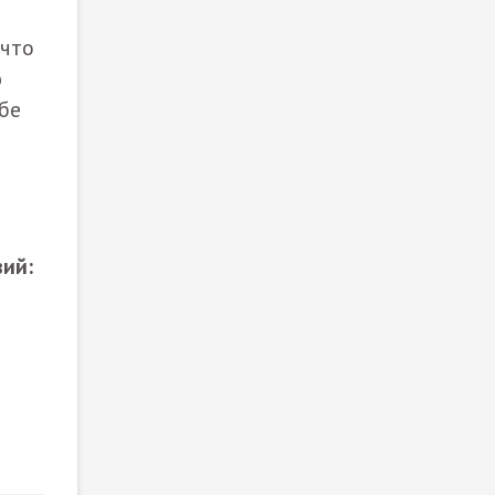
 что
ю
бе
ий: