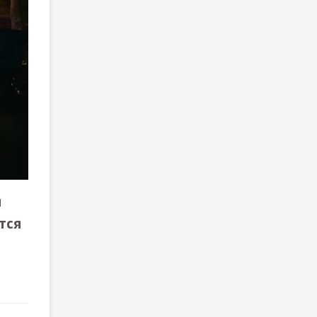
я
тся