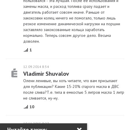
пользовался - эта лучшая. После ее использования и
замены масла, и расход топлива сразу падает и
двигатель работает совсем иначе. Раньше от
закоксовки колец ничего не помогало, только лишь
резкое изменение динамической нагрузки на поршни
заставляло закоксованные кольца заработать
нормально. Теперь совсем другое дело. Весьма
доволен.
1
12.09.2014 8:54
Vladimir Shuvalov
Олени ленивые, вы хоть читаете, что вам присылают
для публикации? Какие 15-20% старого масла в ДВС
после слива?Т.е. типа в емкостью 5 литров масла 1 литр
не сливается, ну-ну.
10
10.11.2015 8:27
×
Читайте также: