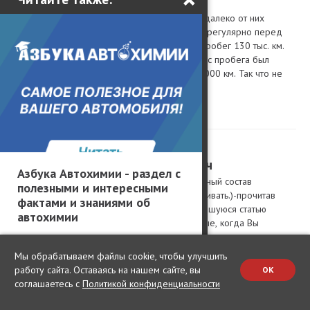
Игорь Федоров
Тот кто считает других оленями недалеко от них
ушел.Я пользуюсь этой промывкой регулярно перед
сменой масла. Результат на лицо. Пробег 130 тыс. км.
Расход масла - нулевой. А на 90 тыс пробега был
расход масла - до 600 грамм на 1000 км. Так что не
слушайте оленей.......
0
25.09.2016 14:16
Александр Вячеславович
Азбука Автохимии - раздел с
(Каждое масло имеет свой уникальный состав
полезными и интересными
присадок, которые лучше не смешивать.)-прочитав
фактами и знаниями об
только это предложение, всю оставшуюся статью
автохимии
можно дальше не читать. Уважаемые, когда Вы
научитесь писать нормальные, качественно
проработанные статьи??? К сведенью, моторные масла
Мы обрабатываем файлы cookie, чтобы улучшить
проходят специальные тесты на совместимость
работу сайта. Оставаясь на нашем сайте, вы
OK
присадок и если залить, к примеру синтетику 5w-30
соглашаетесь с
Политикой конфиденциальности
одного бренда а потом плеснуть 500 грамм или более
5w-30 другого бренда, то ничего не произойдет. По