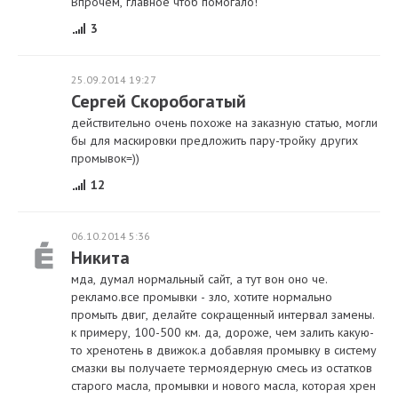
Впрочем, главное чтоб помогало!
3
25.09.2014 19:27
Сергей Скоробогатый
действительно очень похоже на заказную статью, могли
бы для маскировки предложить пару-тройку других
промывок=))
12
06.10.2014 5:36
Никита
мда, думал нормальный сайт, а тут вон оно че.
рекламо.все промывки - зло, хотите нормально
промыть двиг, делайте сокращенный интервал замены.
к примеру, 100-500 км. да, дороже, чем залить какую-
то хренотень в движок.а добавляя промывку в систему
смазки вы получаете термоядерную смесь из остатков
старого масла, промывки и нового масла, которая хрен