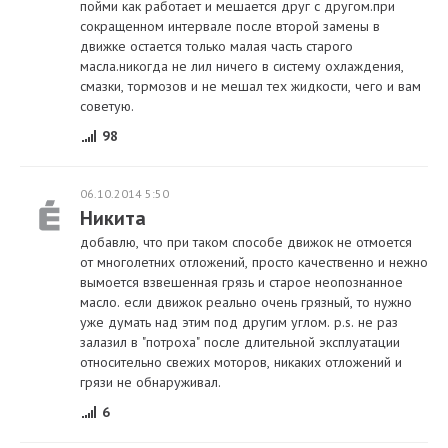
пойми как работает и мешается друг с другом.при
сокращенном интервале после второй замены в
движке остается только малая часть старого
масла.никогда не лил ничего в систему охлаждения,
смазки, тормозов и не мешал тех жидкости, чего и вам
советую.
98
06.10.2014 5:50
Никита
добавлю, что при таком способе движок не отмоется
от многолетних отложений, просто качественно и нежно
вымоется взвешенная грязь и старое неопознанное
масло. если движок реально очень грязный, то нужно
уже думать над этим под другим углом. p.s. не раз
залазил в "потроха" после длительной эксплуатации
относительно свежих моторов, никаких отложений и
грязи не обнаруживал.
6