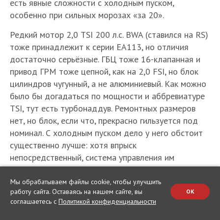
есть явные сложности с холодным пуском,
особенно при сильных морозах «за 20».
Редкий мотор 2,0 TSI 200 л.с. BWA (ставился на RS)
тоже принадлежит к серии ЕА113, но отличия
достаточно серьёзные. ГБЦ тоже 16-клапанная и
привод ГРМ тоже цепной, как на 2,0 FSI, но блок
цилиндров чугунный, а не алюминиевый. Как можно
было бы догадаться по мощности и аббревиатуре
TSI, тут есть турбонаддув. Ремонтных размеров
нет, но блок, если что, прекрасно гильзуется под
номинал. С холодным пуском дело у него обстоит
существенно лучше: хотя впрыск
непосредственный, система управления им
совершенно другая, более удачная. BWA очень
любят тюнеры – потенциал по форсированию у
Мы обрабатываем файлы cookie, чтобы улучшить
работу сайта. Оставаясь на нашем сайте, вы
OK
него даже выше, чем у более поздних моторов 2,0
соглашаетесь с
Политикой конфиденциальности
TSI ЕА888.