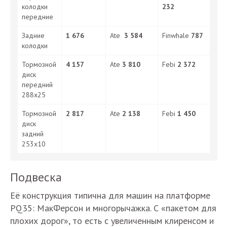
колодки
232
передние
Задние
1 676
Ate
3 584
Finwhale
787
колодки
Тормозной
4 157
Ate
3 810
Febi
2 372
диск
передний
288x25
Тормозной
2 817
Ate
2 138
Febi
1 450
диск
задний
253x10
Подвеска
Её конструкция типична для машин на платформе
PQ35: МакФерсон и многорычажка. С «пакетом для
плохих дорог», то есть с увеличенным клиренсом и