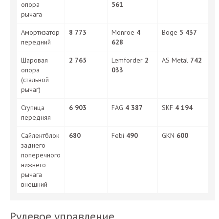
опора
561
рычага
Амортизатор
8 773
Monroe
4
Boge
5 437
передний
628
Шаровая
2 765
Lemforder
2
AS Metal
742
опора
033
(стальной
рычаг)
Ступица
6 903
FAG
4 387
SKF
4 194
передняя
Сайлентблок
680
Febi
490
GKN
600
заднего
поперечного
нижнего
рычага
внешний
Рулевое управление