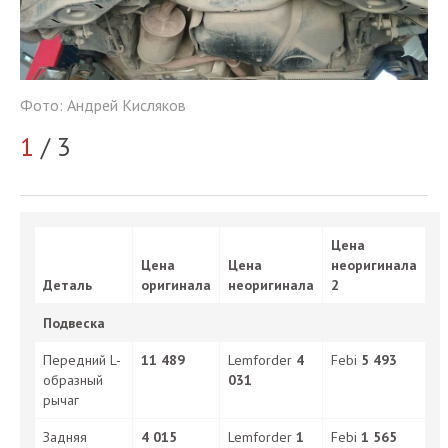
Фото: Андрей Кисляков
Фо
1
/ 3
2
Цена
Цена
Цена
неоригинала
Деталь
оригинала
неоригинала
2
Подвеска
Передний L-
11 489
Lemforder
4
Febi
5 493
образный
031
рычаг
Задняя
4 015
Lemforder
1
Febi
1 565