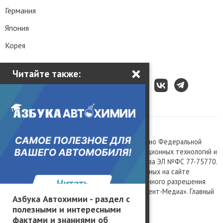
Германия
Япония
Корея
×
Читайте также:
Все права защищены © 2003 – 2026.
Сетевое издание «Kolesa.ru», зарегистрировано Федеральной
службой по надзору в сфере связи, информационных технологий и
массовых коммуникаций, номер свидетельства ЭЛ №ФС 77-75770.
Любое использование материалов, размещенных на сайте
www.kolesa.ru, допускается только с письменного разрешения
правообладателя. Учредитель ООО «Президент-Медиа». Главный
Азбука Автохимии - раздел с
редактор Баландин М.А. 0+
полезными и интересными
Политика конфиденциальности
фактами и знаниями об