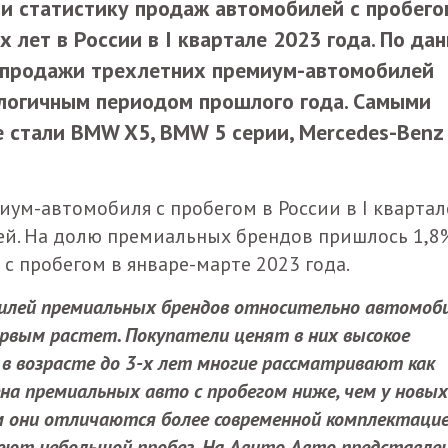
и статистику продаж автомобилей с пробего
 лет в России в I квартале 2023 года. По да
а продажи трехлетних премиум-автомобилей
алогичным периодом прошлого года. Самыми
 стали BMW X5, BMW 5 серии, Mercedes-Benz 
иум-автомобиля с пробегом в России в I квартал
лей. На долю премиальных брендов пришлось 1,8
с пробегом в январе-марте 2023 года.
илей премиальных брендов относительно автомоб
первым растет. Покупатели ценят в них высокое
 в возрасте до 3-х лет многие рассматривают как
на премиальных авто с пробегом ниже, чем у новых
м они отличаются более современной комплектацие
еют небольшой пробег. На Авито Авто представле