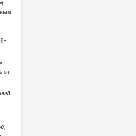
м
нным
E-
е
% от
илей
й,
н