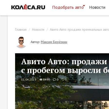
Подобрать авто
Новости
Главная
Новости
Авито Авто: продажи премиальных авт
Автор:
Максим Берёзкин
Авито Авто: продажи
с пробегом выросли бо
11.04.2023
8490
0
5