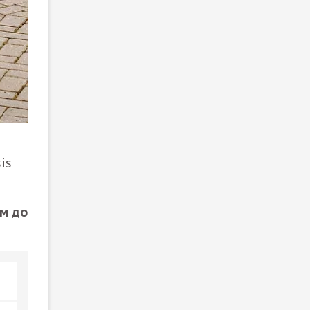
is
м до