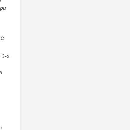
при
ке
 3-х
а
,