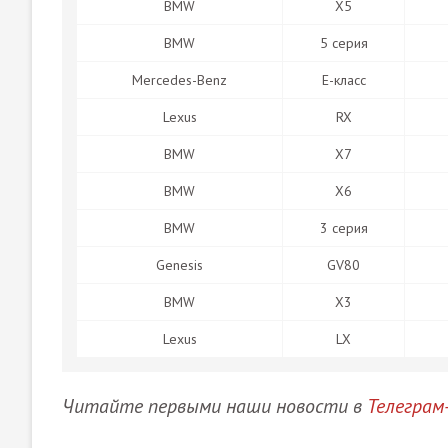
BMW
X5
BMW
5 серия
Mercedes-Benz
Е-класс
Lexus
RX
BMW
X7
BMW
X6
BMW
3 серия
Genesis
GV80
BMW
X3
Lexus
LX
Ч
итайте первыми наши новости в
Телеграм