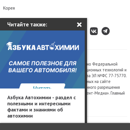
Корея
×
Читайте также:
Все права защищены © 2003 – 2026.
Сетевое издание «Kolesa.ru», зарегистрировано Федеральной
службой по надзору в сфере связи, информационных технологий и
массовых коммуникаций, номер свидетельства ЭЛ №ФС 77-75770.
Любое использование материалов, размещенных на сайте
www.kolesa.ru, допускается только с письменного разрешения
правообладателя. Учредитель ООО «Президент-Медиа». Главный
Азбука Автохимии - раздел с
редактор Баландин М.А. 0+
полезными и интересными
Политика конфиденциальности
фактами и знаниями об
автохимии