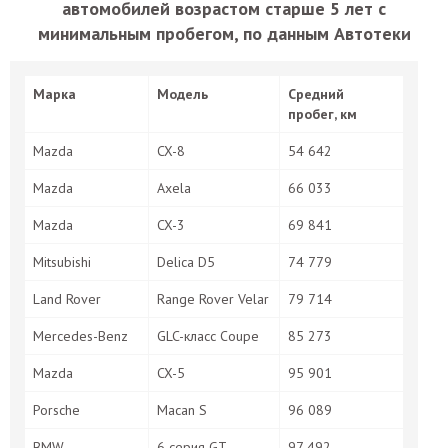
автомобилей возрастом старше 5 лет с
минимальным пробегом, по данным Автотеки
Марка
Модель
Средний
пробег, км
Mazda
CX-8
54 642
Mazda
Axela
66 033
Mazda
CX-3
69 841
Mitsubishi
Delica D5
74 779
Land Rover
Range Rover Velar
79 714
Mercedes-Benz
GLC-класс Coupe
85 273
Mazda
CX-5
95 901
Porsche
Macan S
96 089
BMW
6 серия GT
97 492