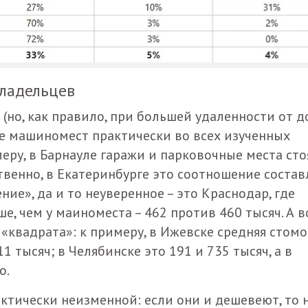
владельцев
(но, как правило, при большей удаленности от д
е машиномест практически во всех изученных
меру, в Барнауле гаражи и парковочные места сто
твенно, в Екатеринбурге это соотношение состав
ние», да и то неуверенное – это Краснодар, где
е, чем у маиноместа – 462 против 460 тысяч. А в
«квадрата»: к примеру, в Ижевске средняя стомо
11 тысяч; в Челябинске это 191 и 735 тысяч, а в
о.
ктически неизменной: если они и дешевеют, то 