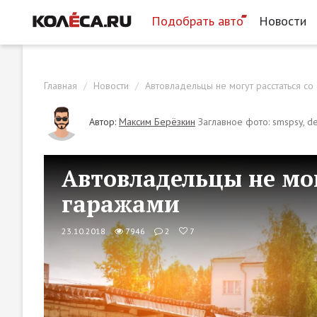
Подобрать авто
Новости
Главная
Новости
Автовладельцы не могут расстаться со
Автор:
Максим Берёзкин
Заглавное фото: smspsy, d
Автовладельцы не мог
гаражами
23.10.2018
7946
2
7