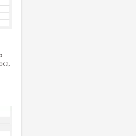
е
о
оса,