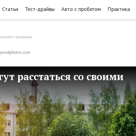
Статьи
Тест-драйвы
Авто с пробегом
Практика
 своими гаражами
epositphotos.com
ут расстаться со своими