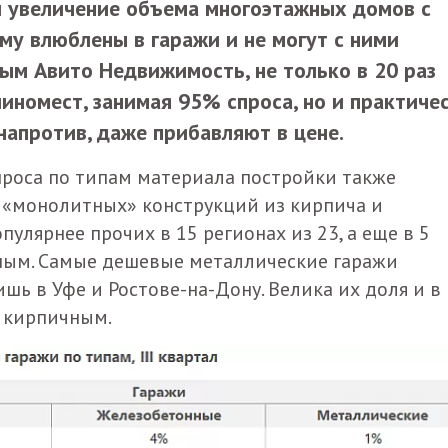
и увеличение объема многоэтажных домов с
му влюблены в гаражи и не могут с ними
ным Авито Недвижимость, не только в 20 раз
номест, занимая 95% спроса, но и практиче
напротив, даже прибавляют в цене.
проса по типам материала постройки также
 «монолитных» конструкций из кирпича и
улярнее прочих в 15 регионах из 23, а еще в 5
ным. Самые дешевые металлические гаражи
ь в Уфе и Ростове-на-Дону. Велика их доля и в
т кирпичным.