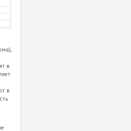
ома),
ят в
ляет
от в
сть
не