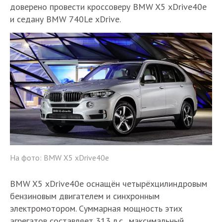
доверено провести кроссоверу BMW X5 xDrive40e
и седану BMW 740Le xDrive.
На фото: BMW X5 xDrive40e
BMW X5 xDrive40e оснащён четырёхцилиндровым
бензиновым двигателем и синхронным
электромотором. Суммарная мощность этих
агрегатов составляет 313 л.с., максимальный