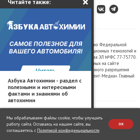
×
Читайте также:
Все права защищены © 2003 – 2026.
Сетевое издание «Kolesa.ru», зарегистрировано Федеральной
службой по надзору в сфере связи, информационных технологий и
массовых коммуникаций, номер свидетельства ЭЛ №ФС 77-75770.
Любое использование материалов, размещенных на сайте
www.kolesa.ru, допускается только с письменного разрешения
правообладателя. Учредитель ООО «Президент-Медиа». Главный
Азбука Автохимии - раздел с
редактор Баландин М.А. 0+
полезными и интересными
Политика конфиденциальности
фактами и знаниями об
автохимии
Мы обрабатываем файлы cookie, чтобы улучшить
работу сайта. Оставаясь на нашем сайте, вы
OK
соглашаетесь с
Политикой конфиденциальности
Change privacy settings