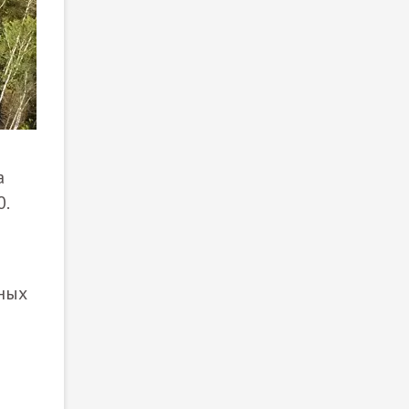
а
.
нных
ы