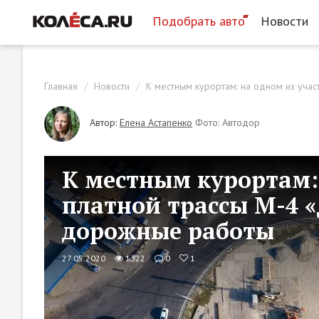
Подобрать авто
Новости
Главная
Новости
К местным курортам: на одном из уча
Автор:
Елена Астапенко
Фото: Автодор
К местным курортам:
платной трассы М-4 «
дорожные работы
27.05.2020
1322
0
1