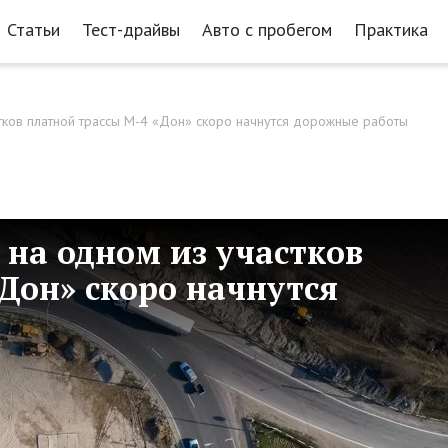
Статьи
Тест-драйвы
Авто с пробегом
Практика
стков платной трассы М-4 «Дон» скоро начнутся дорожные работы
 на одном из участков
Дон» скоро начнутся