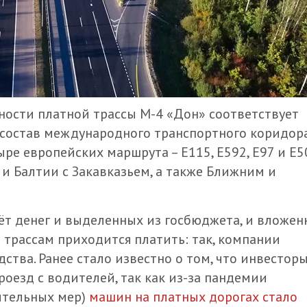
ности платной трассы М-4 «Дон» соответствует
 состав международного транспортного коридор
ре европейских маршрута – Е115, Е592, Е97 и Е50
и Балтии с Закавказьем, а также Ближним и
чёт денег и выделенных из госбюджета, и вложе
 трассам приходится платить: так, компании
тва. Ранее стало известно о том, что инвестор
роезд с водителей, так как из-за пандемии
чительных мер)
машин на платных дорогах стало