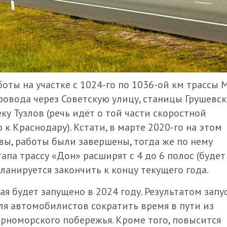
боты на участке с 1024-го по 1036-ой км трассы М
ровода через Советскую улицу, станицы Грушевск
еку Тузлов (речь идёт о той части скоростной
к Краснодару). Кстати, в марте 2020-го на этом
вы, работы были завершены, тогда же по нему
апа трассу «Дон» расширят с 4 до 6 полос (будет
ланируется закончить к концу текущего года.
я будет запущено в 2024 году. Результатом запу
ля автомобилистов сократить время в пути из
ерноморского побережья. Кроме того, повысится