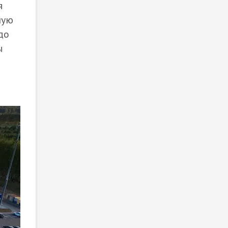
я
ную
до
ы