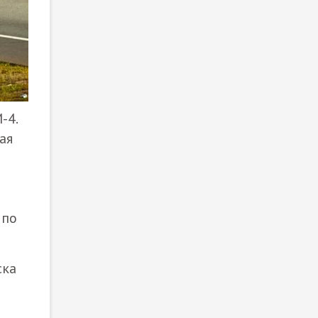
-4.
ая
 по
ска